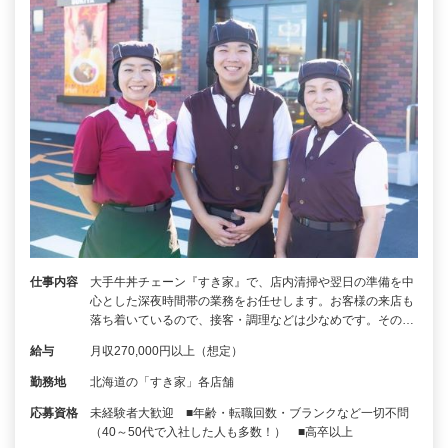
仕事内容
大手牛丼チェーン『すき家』で、店内清掃や翌日の準備を中
心とした深夜時間帯の業務をお任せします。お客様の来店も
落ち着いているので、接客・調理などは少なめです。その…
給与
月収270,000円以上（想定）
勤務地
北海道の「すき家」各店舗
応募資格
未経験者大歓迎 ■年齢・転職回数・ブランクなど一切不問
（40～50代で入社した人も多数！） ■高卒以上