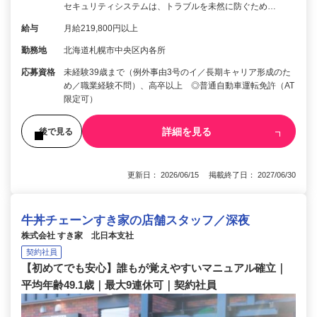
セキュリティシステムは、トラブルを未然に防ぐため…
給与
月給219,800円以上
勤務地
北海道札幌市中央区内各所
応募資格
未経験39歳まで（例外事由3号のイ／長期キャリア形成のた
め／職業経験不問）、高卒以上 ◎普通自動車運転免許（AT
限定可）
詳細を見る
後で見る
更新日： 2026/06/15 掲載終了日： 2027/06/30
牛丼チェーンすき家の店舗スタッフ／深夜
株式会社 すき家 北日本支社
契約社員
【初めてでも安心】誰もが覚えやすいマニュアル確立｜
平均年齢49.1歳｜最大9連休可｜契約社員