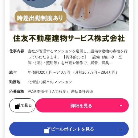
仕事内容
当社が管理するマンションを巡回し、設備や建物の点検を行
っていただきます。 【具体的には】 ・設備（給排水・空
調・消防・照明等）を外観や動作で、異音、異臭…
給与
年俸制320万円～340万円 （月額26.7万円～28.4万円）
勤務地
北海道札幌市のマンション
応募資格
PC基本操作（入力程度） 運転免許必須
詳細を見る
後で見る
アピールポイントを見る