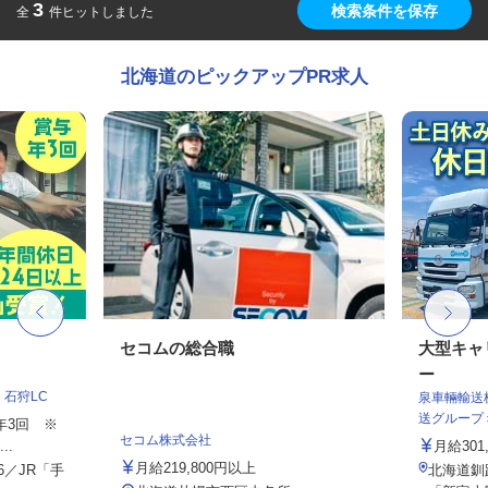
3
検索条件を保存
全
件ヒットしました
北海道のピックアップPR求人
フ
セコムの総合職
大型キャ
ー
石狩LC
泉車輛輸送
送グループ
与年3回 ※
セコム株式会社
..
月給301
月給219,800円以上
6／JR「手
北海道釧路