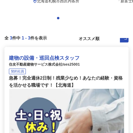
北海道札幌市西区内各所
「新富士
3
1
-
3
全
件中
件を表示
建物の設備・巡回点検スタッフ
住友不動産建物サービス株式会社/ses25001
契約社員
急募！完全週休2日制！残業少なめ！あなたの経験・資格
を活かせる職場です！【北海道】