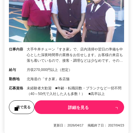
仕事内容
大手牛丼チェーン『すき家』で、店内清掃や翌日の準備を中
心とした深夜時間帯の業務をお任せします。お客様の来店も
落ち着いているので、接客・調理などは少なめです。その…
給与
月収270,000円以上（想定）
勤務地
北海道の「すき家」各店舗
応募資格
未経験者大歓迎 ■年齢・転職回数・ブランクなど一切不問
（40～50代で入社した人も多数！） ■高卒以上
詳細を見る
後で見る
更新日： 2026/04/17 掲載終了日： 2027/04/23