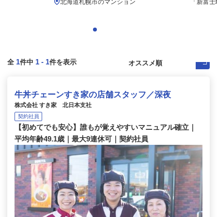
北海道札幌市のマンション
「新富士
1
1
-
1
全
件中
件を表示
牛丼チェーンすき家の店舗スタッフ／深夜
株式会社 すき家 北日本支社
契約社員
【初めてでも安心】誰もが覚えやすいマニュアル確立｜
平均年齢49.1歳｜最大9連休可｜契約社員