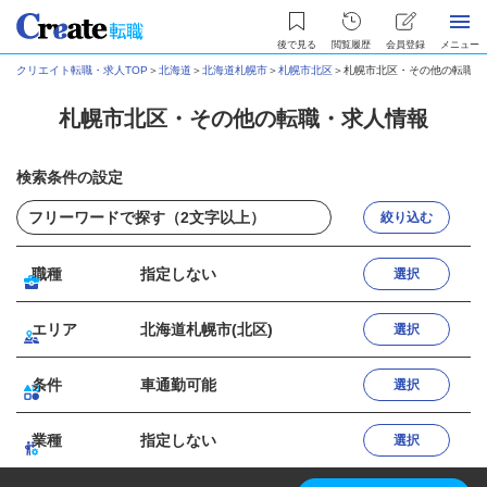
後で見る
閲覧履歴
会員登録
メニュー
クリエイト転職・求人TOP
＞
北海道
＞
北海道札幌市
＞
札幌市北区
＞
札幌市北区・その他の転職・
札幌市北区・その他の転職・求人情報
検索条件の設定
絞り込む
職種
指定しない
選択
エリア
北海道札幌市(北区)
選択
条件
車通勤可能
選択
業種
指定しない
選択