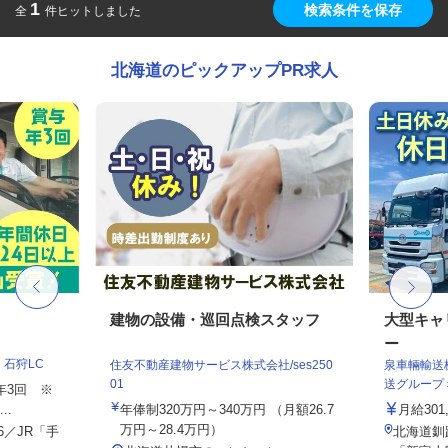
1
検索条件を保存
全
件ヒットしました
北海道のピックアップPR求人
フ
建物の設備・巡回点検スタッフ
大型キャ
ー
石狩LC
住友不動産建物サービス株式会社/ses250
泉車輛輸送
01
送グループ
与年3回 ※
..
年俸制320万円～340万円 （月額26.7
月給301
万円～28.4万円）
6／JR「手
北海道釧路