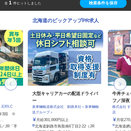
1
検索条件を保存
全
件ヒットしました
北海道のピックアップPR求人
フ
大型キャリアカーの配送ドライバ
牛丼チェ
ー
フ／深夜
石狩LC
泉車輛輸送株式会社 釧路本社＜泉車輛輸
株式会社 
送グループ＞
店
与年3回 ※
..
月給301,000円以上
月収27
6／JR「手
北海道釧路市鳥取南6丁目2-22（JR
北海道網