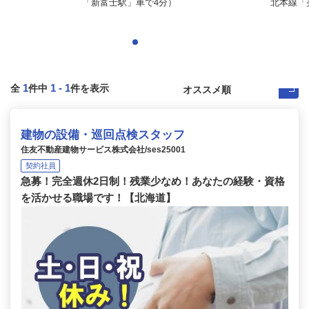
「新富士駅」車で4分）
北本線「美
1
1
-
1
全
件中
件を表示
建物の設備・巡回点検スタッフ
住友不動産建物サービス株式会社/ses25001
契約社員
急募！完全週休2日制！残業少なめ！あなたの経験・資格
を活かせる職場です！【北海道】