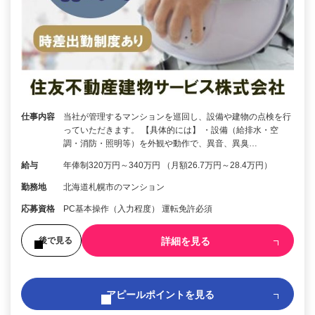
仕事内容
当社が管理するマンションを巡回し、設備や建物の点検を行
っていただきます。 【具体的には】 ・設備（給排水・空
調・消防・照明等）を外観や動作で、異音、異臭…
給与
年俸制320万円～340万円 （月額26.7万円～28.4万円）
勤務地
北海道札幌市のマンション
応募資格
PC基本操作（入力程度） 運転免許必須
詳細を見る
後で見る
アピールポイントを見る