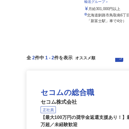
住友不動産建物サービス株式会社/ses25
泉車輛輸送株式会社 釧路
001
輸送グループ＞
年俸制320万円～340万円 （月額26.
月給301,000円以上
7万円～28.4万円）
北海道釧路市鳥取南6丁目
北海道札幌市のマンション
「新富士駅」車で4分）
全
2
件中
1
-
2
件を表示
セコムの総合職
セコム株式会社
正社員
【最大100万円の奨学金返還支援あり！】