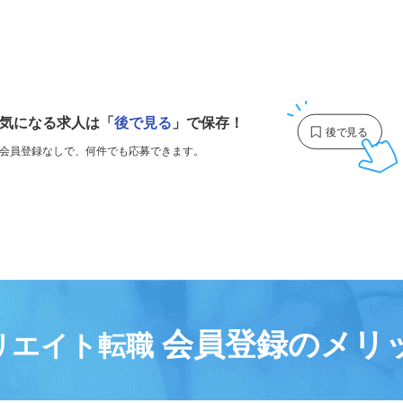
1
気になる求人は
「
後で見る
」で保存！
会員登録なしで、
何件でも応募できます。
会員登録のメリ
リエイト転職