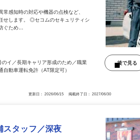
る異常感知時の対応や機器の点検など、
任せします。 ◎セコムのセキュリティシ
に防ぐため…
3号のイ／長期キャリア形成のため／職業
後で見
通自動車運転免許（AT限定可）
更新日： 2026/06/15 掲載終了日： 2027/06/30