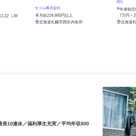
本社＜泉車輛
住友不動
001
セコム株式会社
年俸制3
月給219,800円以上
7万円～
2-22（JR
北海道札幌市西区内各所
北海
最長10連休／福利厚生充実／平均年収600