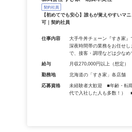
牛丼チェーンすき家の店
株式会社 すき家 北日本支社
契約社員
【初めてでも安心】誰もが覚えやすいマニュ
可｜契約社員
仕事内容
大手牛丼チェーン『すき家
深夜時間帯の業務をお任せ
で、接客・調理などは少な
給与
月収270,000円以上（想定）
勤務地
北海道の「すき家」各店舗
応募資格
未経験者大歓迎 ■年齢・転
代で入社した人も多数！） 