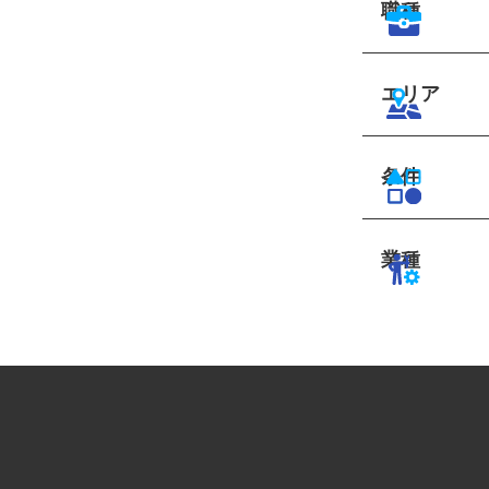
職種
エリア
条件
業種