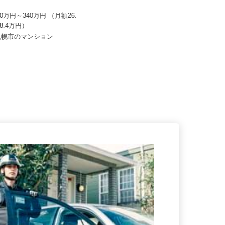
産建物サービス株式会社/ses25
泉車輛輸送株式会社 釧路本社＜泉車輛
輸送グループ＞
20万円～340万円 （月額26.
月給301,000円以上
28.4万円）
北海道釧路市鳥取南6丁目2-22（JR
道札幌市のマンション
「新富士駅」車で4分）