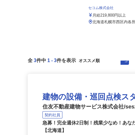
花王ロジスティクス株式会社 石狩LC
月給272,500円以上＋賞与年3回 ※
セコム株式会社
昇給あり ※その他別途手...
月給219,800円以上
北海道石狩市新港南2-718-6／JR
「手稲駅」「新琴似駅」、地...
北海道札幌市西区内各
全
3
件中
1
-
3
件を表示
建物の設備・巡回点検ス
住友不動産建物サービス株式会社/ses2
契約社員
急募！完全週休2日制！残業少なめ！あ