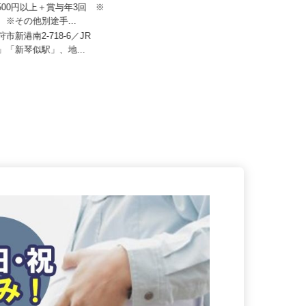
スティクス株式会社 石狩LC
72,500円以上＋賞与年3回 ※
セコム株式会社
り ※その他別途手...
月給219,800円以上
狩市新港南2-718-6／JR
駅」「新琴似駅」、地...
北海道札幌市西区内各所