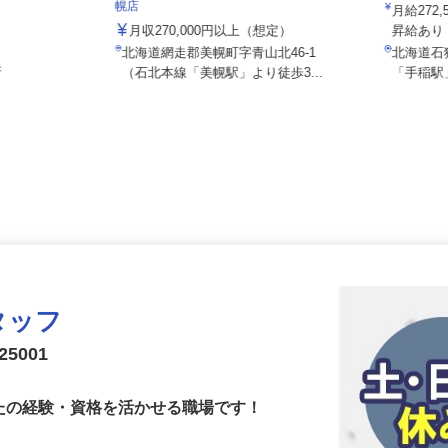
花王ロジ
株式会社 すき家 北日本支社／243号美
幌店
月給2
月収270,000円以上（想定）
昇給あ
北海道網走郡美幌町字青山北46-1
北海道石
所
（石北本線「美幌駅」より徒歩3...
「手稲
タッフ
5001
なたの経験・資格を活かせる職場です！