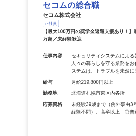
セコムの総合職
セコム株式会社
正社員
【最大100万円の奨学金返還支援あり！】
万超／未経験歓迎
仕事内容
セキュリティシステムによ
人々の暮らしを守る業務をお
ステムは、トラブルを未然
給与
月給219,800円以上
勤務地
北海道札幌市東区内各所
応募資格
未経験39歳まで（例外事由
経験不問）、高卒以上 ◎普