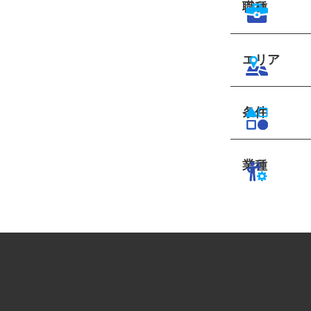
職種
エリア
条件
業種