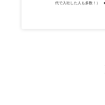
勤務地
北海道の「すき家」各店舗
応募資格
未経験者大歓迎 ■年齢・転
代で入社した人も多数！） 