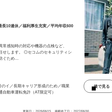
最長10連休／福利厚生充実／平均年収600
る異常感知時の対応や機器の点検など、
任せします。 ◎セコムのセキュリティシ
に防ぐため…
3号のイ／長期キャリア形成のため／職業
後で見
通自動車運転免許（AT限定可）