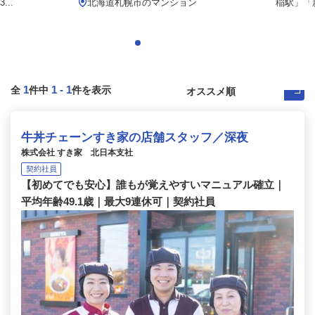
..
北海道札幌市のマンション
稲駅」「新
1
1
-
1
全
件中
件を表示
牛丼チェーンすき家の店舗スタッフ／深夜
株式会社 すき家 北日本支社
契約社員
【初めてでも安心】誰もが覚えやすいマニュアル確立｜
平均年齢49.1歳｜最大9連休可｜契約社員