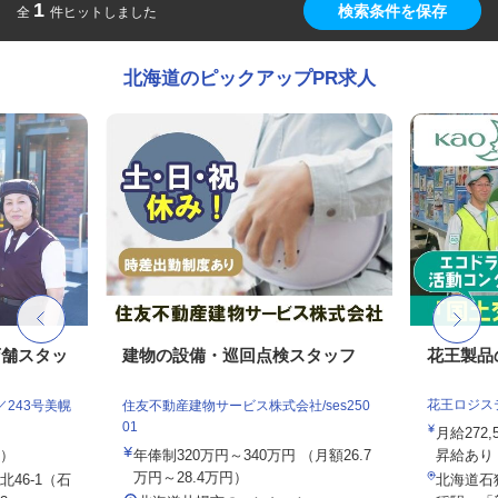
1
検索条件を保存
全
件ヒットしました
北海道のピックアップPR求人
店舗スタッ
建物の設備・巡回点検スタッフ
花王製品
花王ロジス
243号美幌
住友不動産建物サービス株式会社/ses250
01
月給272
定）
年俸制320万円～340万円 （月額26.7
昇給あり
万円～28.4万円）
46-1（石
北海道石狩