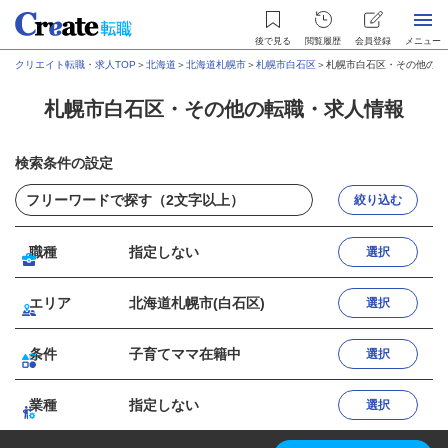
後で見る
閲覧履歴
会員登録
メニュー
クリエイト転職・求人TOP
＞
北海道
＞
北海道札幌市
＞
札幌市白石区
＞
札幌市白石区・その他の転
札幌市白石区・その他の転職・求人情報
検索条件の設定
絞り込む
職種
指定しない
選択
エリア
北海道札幌市(白石区)
選択
条件
子育てママ在籍中
選択
業種
指定しない
選択