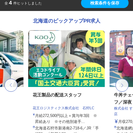
4
検索条件を保存
全
件ヒットしました
北海道のピックアップPR求人
花王製品の配送スタッフ
牛丼チェ
フ／深夜
花王ロジスティクス株式会社 石狩LC
株式会社 
店
月給272,500円以上＋賞与年3回 ※
昇給あり ※その他別途手...
月収27
北海道石狩市新港南2-718-6／JR「手
北海道網