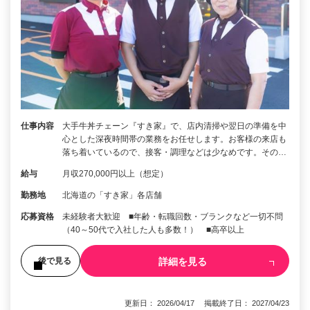
仕事内容
大手牛丼チェーン『すき家』で、店内清掃や翌日の準備を中
心とした深夜時間帯の業務をお任せします。お客様の来店も
落ち着いているので、接客・調理などは少なめです。その…
給与
月収270,000円以上（想定）
勤務地
北海道の「すき家」各店舗
応募資格
未経験者大歓迎 ■年齢・転職回数・ブランクなど一切不問
（40～50代で入社した人も多数！） ■高卒以上
詳細を見る
後で見る
更新日： 2026/04/17 掲載終了日： 2027/04/23