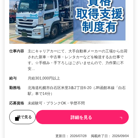
仕事内容
主にキャリアカーにて、大手自動車メーカーの工場から出荷
された新車・中古車・レンタカーなどを輸送するお仕事で
す。☆手積み・手下ろしはございませんので、力作業に不
安…
給与
月給301,000円以上
勤務地
北海道札幌市白石区米里3条2丁目6-20（JR函館本線「白石
駅」車で14分）
応募資格
未経験可・ブランクOK・学歴不問
詳細を見る
後で見る
更新日： 2026/07/28 掲載終了日： 2026/09/04