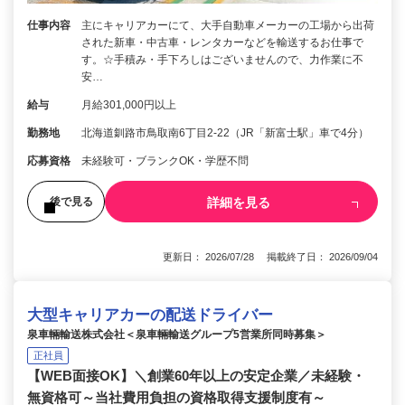
仕事内容
主にキャリアカーにて、大手自動車メーカーの工場から出荷
された新車・中古車・レンタカーなどを輸送するお仕事で
す。☆手積み・手下ろしはございませんので、力作業に不
安…
給与
月給301,000円以上
勤務地
北海道釧路市鳥取南6丁目2-22（JR「新富士駅」車で4分）
応募資格
未経験可・ブランクOK・学歴不問
詳細を見る
後で見る
更新日： 2026/07/28 掲載終了日： 2026/09/04
大型キャリアカーの配送ドライバー
泉車輛輸送株式会社＜泉車輛輸送グループ5営業所同時募集＞
正社員
【WEB面接OK】＼創業60年以上の安定企業／未経験・
無資格可～当社費用負担の資格取得支援制度有～