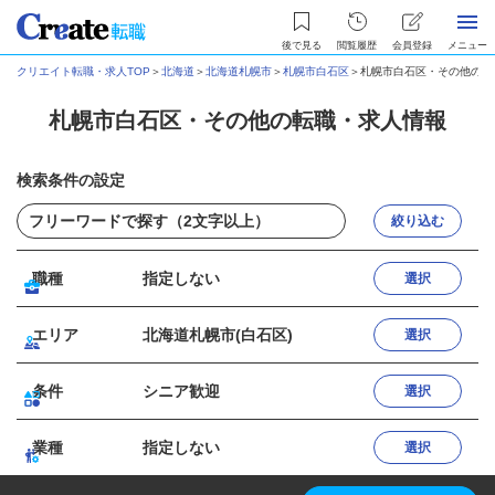
後で見る
閲覧履歴
会員登録
メニュー
クリエイト転職・求人TOP
＞
北海道
＞
北海道札幌市
＞
札幌市白石区
＞
札幌市白石区・その他の転
札幌市白石区・その他の転職・求人情報
検索条件の設定
絞り込む
職種
指定しない
選択
エリア
北海道札幌市(白石区)
選択
条件
シニア歓迎
選択
業種
指定しない
選択