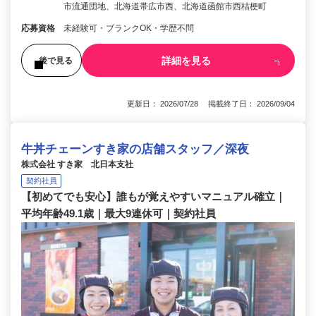
市流通団地、北海道帯広市西、北海道函館市西桔梗町
応募資格
未経験可・ブランクOK・学歴不問
詳細を見る
後で見る
更新日： 2026/07/28 掲載終了日： 2026/09/04
牛丼チェーンすき家の店舗スタッフ／深夜
株式会社 すき家 北日本支社
契約社員
【初めてでも安心】誰もが覚えやすいマニュアル確立｜
平均年齢49.1歳｜最大9連休可｜契約社員