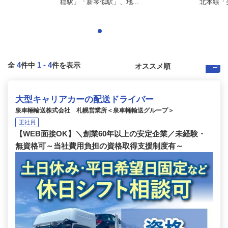
稲駅」「新琴似駅」、地...
北本線「美
4
1
-
4
全
件中
件を表示
大型キャリアカーの配送ドライバー
泉車輛輸送株式会社 札幌営業所＜泉車輛輸送グループ＞
正社員
【WEB面接OK】＼創業60年以上の安定企業／未経験・
無資格可～当社費用負担の資格取得支援制度有～