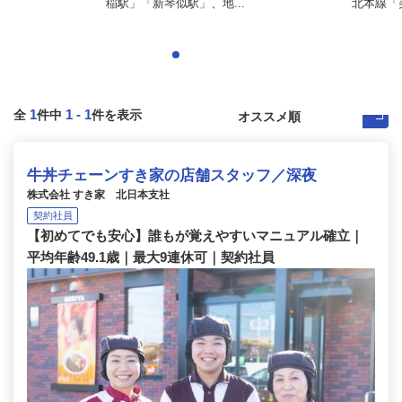
稲駅」「新琴似駅」、地...
北本線「美
1
1
-
1
全
件中
件を表示
牛丼チェーンすき家の店舗スタッフ／深夜
株式会社 すき家 北日本支社
契約社員
【初めてでも安心】誰もが覚えやすいマニュアル確立｜
平均年齢49.1歳｜最大9連休可｜契約社員