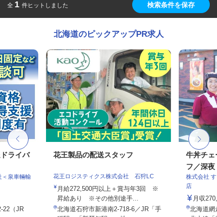
1
検索条件を保存
全
件ヒットしました
北海道のピックアップPR求人
送ドライバ
花王製品の配送スタッフ
牛丼チェ
フ／深夜
花王ロジスティクス株式会社 石狩LC
社＜泉車輛輸
株式会社 
店
月給272,500円以上＋賞与年3回 ※
昇給あり ※その他別途手...
月収27
22（JR
北海道石狩市新港南2-718-6／JR「手
北海道網