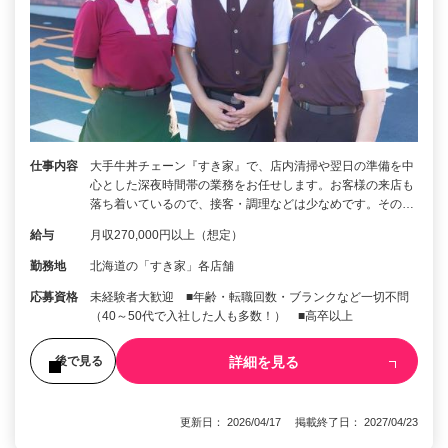
仕事内容
大手牛丼チェーン『すき家』で、店内清掃や翌日の準備を中
心とした深夜時間帯の業務をお任せします。お客様の来店も
落ち着いているので、接客・調理などは少なめです。その…
給与
月収270,000円以上（想定）
勤務地
北海道の「すき家」各店舗
応募資格
未経験者大歓迎 ■年齢・転職回数・ブランクなど一切不問
（40～50代で入社した人も多数！） ■高卒以上
詳細を見る
後で見る
更新日： 2026/04/17 掲載終了日： 2027/04/23