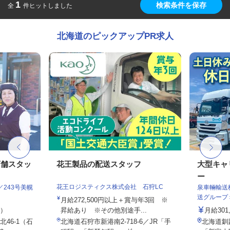
1
検索条件を保存
全
件ヒットしました
北海道のピックアップPR求人
店舗スタッ
花王製品の配送スタッフ
大型キャ
ー
花王ロジスティクス株式会社 石狩LC
243号美幌
泉車輛輸送
送グループ
月給272,500円以上＋賞与年3回 ※
定）
昇給あり ※その他別途手...
月給301
46-1（石
北海道石狩市新港南2-718-6／JR「手
北海道釧路