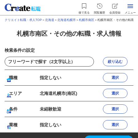
後で見る
閲覧履歴
会員登録
メニュー
クリエイト転職・求人TOP
＞
北海道
＞
北海道札幌市
＞
札幌市南区
＞
札幌市南区・その他の転職・
札幌市南区・その他の転職・求人情報
検索条件の設定
絞り込む
職種
指定しない
選択
エリア
北海道札幌市(南区)
選択
条件
未経験歓迎
選択
業種
指定しない
選択