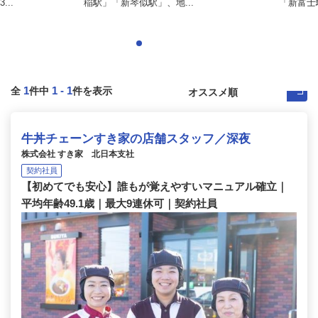
..
稲駅」「新琴似駅」、地...
「新富士
1
1
-
1
全
件中
件を表示
牛丼チェーンすき家の店舗スタッフ／深夜
株式会社 すき家 北日本支社
契約社員
【初めてでも安心】誰もが覚えやすいマニュアル確立｜
平均年齢49.1歳｜最大9連休可｜契約社員