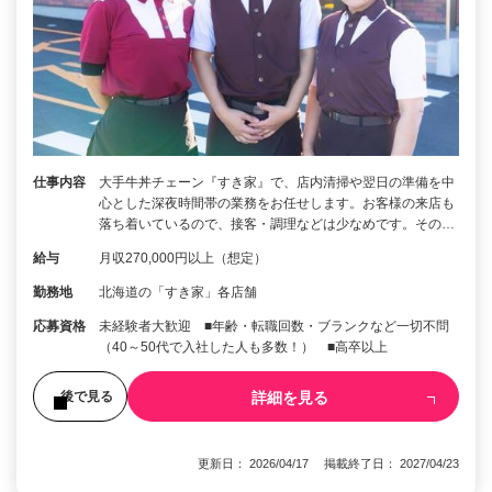
仕事内容
大手牛丼チェーン『すき家』で、店内清掃や翌日の準備を中
心とした深夜時間帯の業務をお任せします。お客様の来店も
落ち着いているので、接客・調理などは少なめです。その…
給与
月収270,000円以上（想定）
勤務地
北海道の「すき家」各店舗
応募資格
未経験者大歓迎 ■年齢・転職回数・ブランクなど一切不問
（40～50代で入社した人も多数！） ■高卒以上
詳細を見る
後で見る
更新日： 2026/04/17 掲載終了日： 2027/04/23