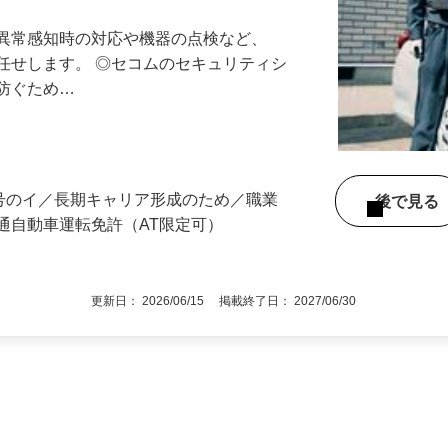
る異常感知時の対応や機器の点検など、
任せします。 ◎セコムのセキュリティシ
に防ぐため…
3号のイ／長期キャリア形成のため／職業
後で見
通自動車運転免許（AT限定可）
更新日： 2026/06/15 掲載終了日： 2027/06/30
1