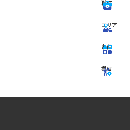
職種
エリア
条件
業種