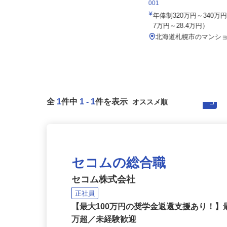
住友不動産建物サービス株式会
001
セコム株式会社
年俸制320万円～340万円
月給219,800円以上
7万円～28.4万円）
北海道札幌市西区内各所
北海道札幌市のマンシ
全
1
件中
1
-
1
件を表示
セコムの総合職
セコム株式会社
正社員
【最大100万円の奨学金返還支援あり！】