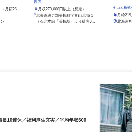
社/ses25
株式会社 すき家 北日本支社／243号美
幌店
セコム株
 （月額26.
月収270,000円以上（想定）
月給2
北海道網走郡美幌町字青山北46-1
ョン
（石北本線「美幌駅」より徒歩3...
北海
最長10連休／福利厚生充実／平均年収600