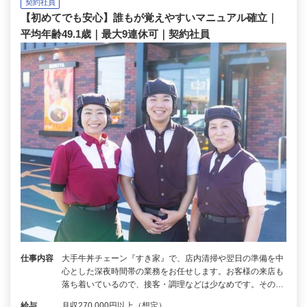
契約社員
【初めてでも安心】誰もが覚えやすいマニュアル確立｜
平均年齢49.1歳｜最大9連休可｜契約社員
仕事内容
大手牛丼チェーン『すき家』で、店内清掃や翌日の準備を中
心とした深夜時間帯の業務をお任せします。お客様の来店も
落ち着いているので、接客・調理などは少なめです。その…
給与
月収270,000円以上（想定）