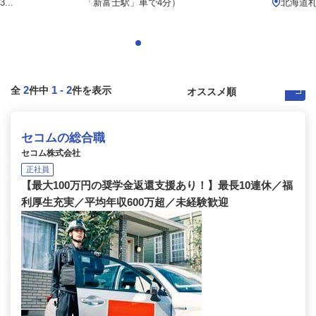
..
「新富士駅」車で4分）
北海道
2
1
-
2
全
件中
件を表示
セコムの総合職
セコム株式会社
正社員
【最大100万円の奨学金返還支援あり！】最長10連休／福
利厚生充実／平均年収600万超／未経験歓迎