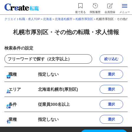
後で見る
閲覧履歴
会員登録
メニュー
クリエイト転職・求人TOP
＞
北海道
＞
北海道札幌市
＞
札幌市厚別区
＞
札幌市厚別区・その他の転
札幌市厚別区・その他の転職・求人情報
検索条件の設定
絞り込む
職種
指定しない
選択
エリア
北海道札幌市(厚別区)
選択
条件
従業員300名以上
選択
業種
指定しない
選択