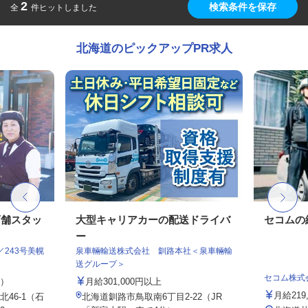
2
検索条件を保存
全
件ヒットしました
北海道のピックアップPR求人
店舗スタッ
大型キャリアカーの配送ドライバ
セコムの
ー
243号美幌
泉車輛輸送株式会社 釧路本社＜泉車輛輸
送グループ＞
セコム株式
定）
月給301,000円以上
月給219
46-1（石
北海道釧路市鳥取南6丁目2-22（JR