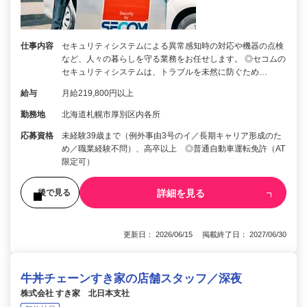
仕事内容
セキュリティシステムによる異常感知時の対応や機器の点検
など、人々の暮らしを守る業務をお任せします。 ◎セコムの
セキュリティシステムは、トラブルを未然に防ぐため…
給与
月給219,800円以上
勤務地
北海道札幌市厚別区内各所
応募資格
未経験39歳まで（例外事由3号のイ／長期キャリア形成のた
め／職業経験不問）、高卒以上 ◎普通自動車運転免許（AT
限定可）
詳細を見る
後で見る
更新日： 2026/06/15 掲載終了日： 2027/06/30
牛丼チェーンすき家の店舗スタッフ／深夜
株式会社 すき家 北日本支社