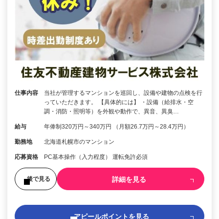
仕事内容
当社が管理するマンションを巡回し、設備や建物の点検を行
っていただきます。 【具体的には】 ・設備（給排水・空
調・消防・照明等）を外観や動作で、異音、異臭…
給与
年俸制320万円～340万円 （月額26.7万円～28.4万円）
勤務地
北海道札幌市のマンション
応募資格
PC基本操作（入力程度） 運転免許必須
詳細を見る
後で見る
アピールポイントを見る