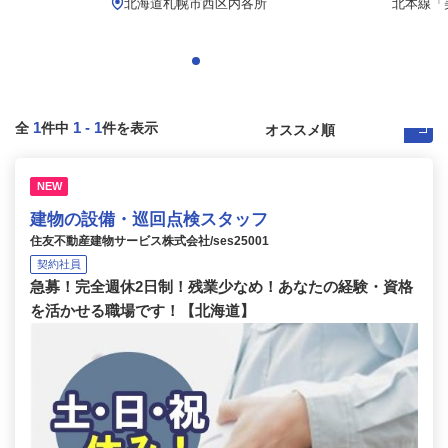
北海道札幌市西区内各所
北本線「美
1
1
-
1
全
件中
件を表示
NEW
建物の設備・巡回点検スタッフ
住友不動産建物サービス株式会社/ses25001
契約社員
急募！完全週休2日制！残業少なめ！あなたの経験・資格
を活かせる職場です！【北海道】