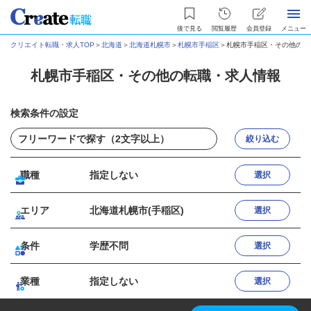
後で見る
閲覧履歴
会員登録
メニュー
クリエイト転職・求人TOP
＞
北海道
＞
北海道札幌市
＞
札幌市手稲区
＞
札幌市手稲区・その他の転
札幌市手稲区・その他の転職・求人情報
検索条件の設定
絞り込む
職種
指定しない
選択
エリア
北海道札幌市(手稲区)
選択
条件
学歴不問
選択
業種
指定しない
選択