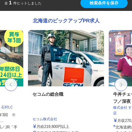
1
検索条件を保存
全
件ヒットしました
北海道のピックアップPR求人
フ
セコムの総合職
牛丼チェ
フ／深夜
石狩LC
株式会社 
店
与年3回 ※
セコム株式会社
..
月収27
月給219,800円以上
6／JR「手
北海道網