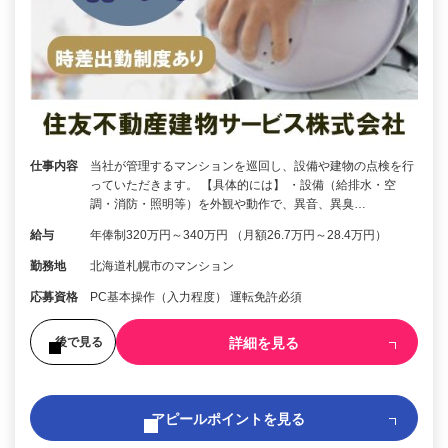
仕事内容
当社が管理するマンションを巡回し、設備や建物の点検を行
っていただきます。 【具体的には】 ・設備（給排水・空
調・消防・照明等）を外観や動作で、異音、異臭…
給与
年俸制320万円～340万円 （月額26.7万円～28.4万円）
勤務地
北海道札幌市のマンション
応募資格
PC基本操作（入力程度） 運転免許必須
詳細を見る
後で見る
アピールポイントを見る