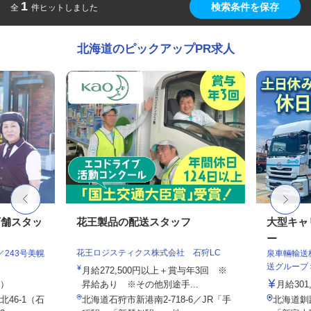
1
検索条件を保存
全
件ヒットしました
北海道のピックアップPR求人
店舗スタッ
花王製品の配送スタッフ
大型キャ
ー
花王ロジスティクス株式会社 石狩LC
243号美幌
泉車輛輸送
送グループ
月給272,500円以上＋賞与年3回 ※
定）
昇給あり ※その他別途手...
月給301
46-1（石
北海道石狩市新港南2-718-6／JR「手
北海道釧路