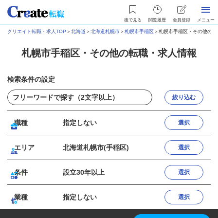
後で見る
閲覧履歴
会員登録
メニュー
クリエイト転職・求人TOP
＞
北海道
＞
北海道札幌市
＞
札幌市手稲区
＞
札幌市手稲区・その他の転
札幌市手稲区・その他の転職・求人情報
検索条件の設定
絞り込む
職種
指定しない
選択
エリア
北海道札幌市(手稲区)
選択
条件
設立30年以上
選択
業種
指定しない
選択