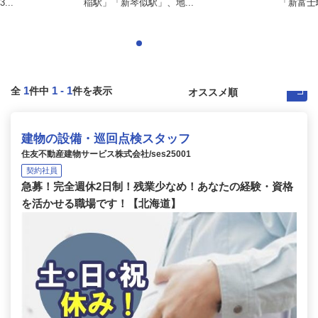
..
稲駅」「新琴似駅」、地...
「新富士
1
1
-
1
全
件中
件を表示
建物の設備・巡回点検スタッフ
住友不動産建物サービス株式会社/ses25001
契約社員
急募！完全週休2日制！残業少なめ！あなたの経験・資格
を活かせる職場です！【北海道】