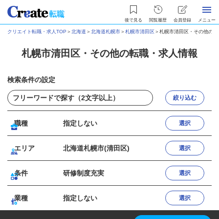
後で見る
閲覧履歴
会員登録
メニュー
クリエイト転職・求人TOP
＞
北海道
＞
北海道札幌市
＞
札幌市清田区
＞
札幌市清田区・その他の転
札幌市清田区・その他の転職・求人情報
検索条件の設定
絞り込む
職種
指定しない
選択
エリア
北海道札幌市(清田区)
選択
条件
研修制度充実
選択
業種
指定しない
選択