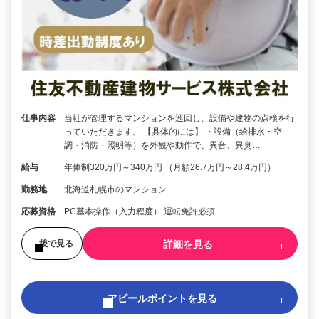
仕事内容
当社が管理するマンションを巡回し、設備や建物の点検を行
っていただきます。 【具体的には】 ・設備（給排水・空
調・消防・照明等）を外観や動作で、異音、異臭…
給与
年俸制320万円～340万円 （月額26.7万円～28.4万円）
勤務地
北海道札幌市のマンション
応募資格
PC基本操作（入力程度） 運転免許必須
詳細を見る
後で見る
アピールポイントを見る