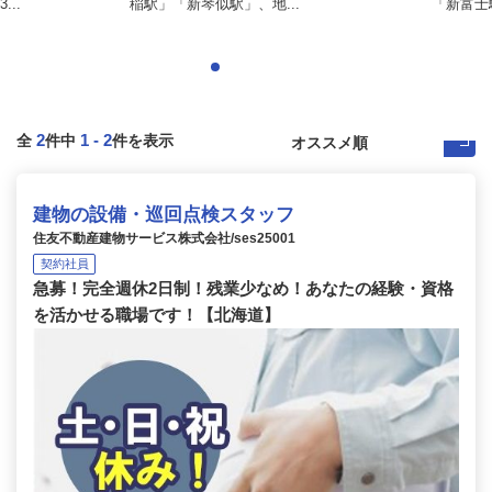
..
稲駅」「新琴似駅」、地...
「新富士
2
1
-
2
全
件中
件を表示
建物の設備・巡回点検スタッフ
住友不動産建物サービス株式会社/ses25001
契約社員
急募！完全週休2日制！残業少なめ！あなたの経験・資格
を活かせる職場です！【北海道】