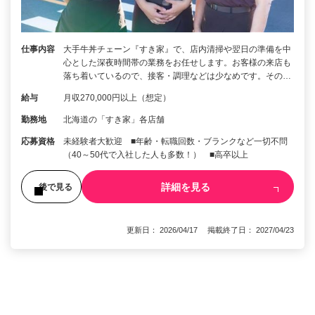
仕事内容
大手牛丼チェーン『すき家』で、店内清掃や翌日の準備を中
心とした深夜時間帯の業務をお任せします。お客様の来店も
落ち着いているので、接客・調理などは少なめです。その…
給与
月収270,000円以上（想定）
勤務地
北海道の「すき家」各店舗
応募資格
未経験者大歓迎 ■年齢・転職回数・ブランクなど一切不問
（40～50代で入社した人も多数！） ■高卒以上
詳細を見る
後で見る
更新日： 2026/04/17 掲載終了日： 2027/04/23
1