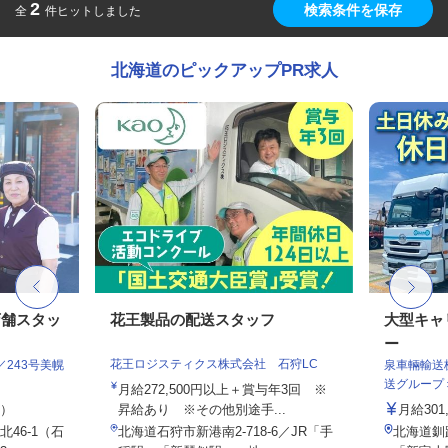
2
検索条件を保存
全
件ヒットしました
北海道のピックアップPR求人
店舗スタッ
花王製品の配送スタッフ
大型キャ
ー
花王ロジスティクス株式会社 石狩LC
243号美幌
泉車輛輸送
送グループ
月給272,500円以上＋賞与年3回 ※
定）
昇給あり ※その他別途手...
月給301
46-1（石
北海道石狩市新港南2-718-6／JR「手
北海道釧路