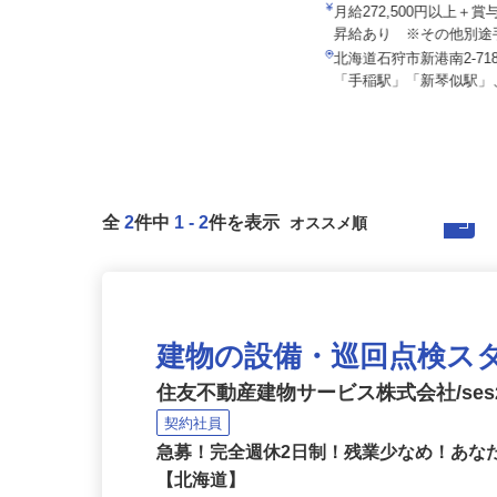
花王ロジスティクス株式会
株式会社 すき家 北日本支社／243号美
幌店
月給272,500円以上＋
月収270,000円以上（想定）
昇給あり ※その他別途手
北海道網走郡美幌町字青山北46-1
北海道石狩市新港南2-718
（石北本線「美幌駅」より徒歩3...
「手稲駅」「新琴似駅」、
全
2
件中
1
-
2
件を表示
建物の設備・巡回点検ス
住友不動産建物サービス株式会社/ses2
契約社員
急募！完全週休2日制！残業少なめ！あ