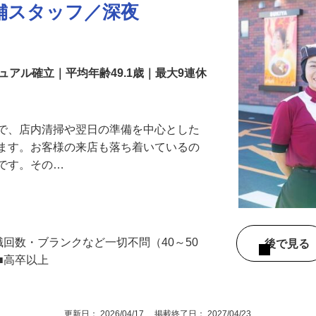
舗スタッフ／深夜
アル確立｜平均年齢49.1歳｜最大9連休
』で、店内清掃や翌日の準備を中心とした
します。お客様の来店も落ち着いているの
めです。その…
職回数・ブランクなど一切不問（40～50
後で見
■高卒以上