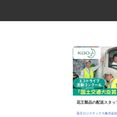
牛丼チェーンすき家の店舗スタ
花王製品の配送スタ
ッフ／深夜