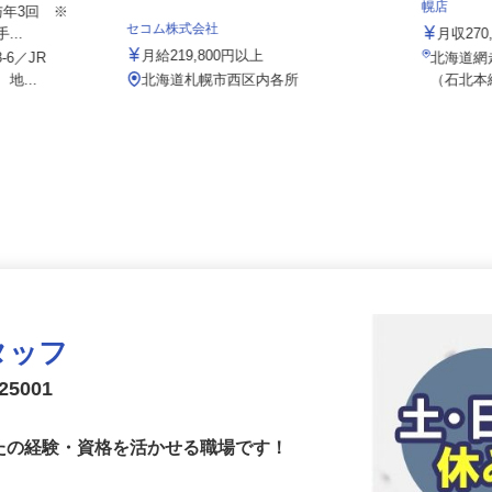
社 石狩LC
株式会社
幌店
賞与年3回 ※
セコム株式会社
...
月収2
月給219,800円以上
-6／JR
北海道
地...
北海道札幌市西区内各所
（石北
タッフ
5001
なたの経験・資格を活かせる職場です！