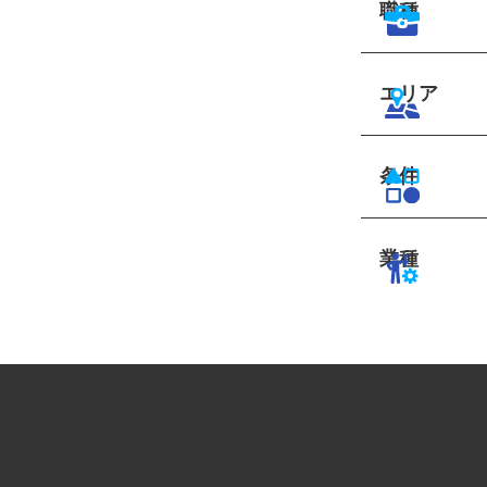
職種
エリア
条件
業種