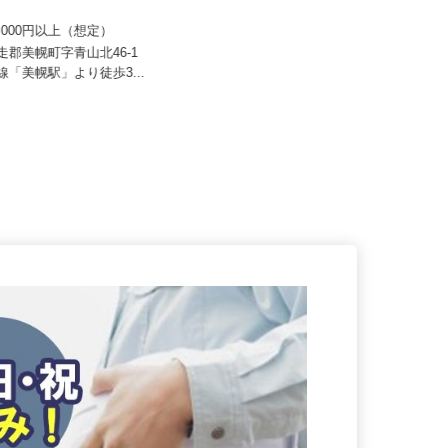
花王ロジスティクス株式会社 石狩LC
 すき家 北日本支社／243号美
月給272,500円以上＋賞与年3回 ※
70,000円以上（想定）
昇給あり ※その他別途手...
網走郡美幌町字青山北46-1
北海道石狩市新港南2-718-6／JR
本線「美幌駅」より徒歩3...
「手稲駅」「新琴似駅」、地...