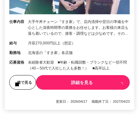
仕事内容
大手牛丼チェーン『すき家』で、店内清掃や翌日の準備を中
心とした深夜時間帯の業務をお任せします。お客様の来店も
落ち着いているので、接客・調理などは少なめです。その…
給与
月収270,000円以上（想定）
勤務地
北海道の「すき家」各店舗
応募資格
未経験者大歓迎 ■年齢・転職回数・ブランクなど一切不問
（40～50代で入社した人も多数！） ■高卒以上
詳細を見る
後で見る
更新日： 2026/04/17 掲載終了日： 2027/04/23
1