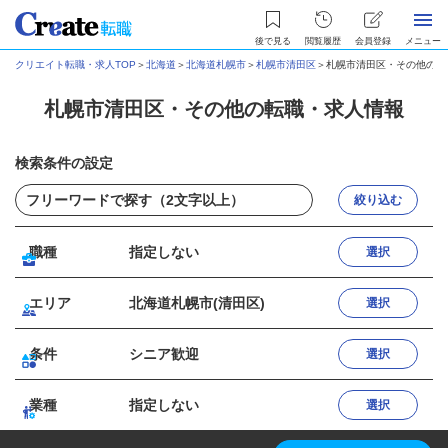
後で見る
閲覧履歴
会員登録
メニュー
クリエイト転職・求人TOP
＞
北海道
＞
北海道札幌市
＞
札幌市清田区
＞
札幌市清田区・その他の転
札幌市清田区・その他の転職・求人情報
検索条件の設定
絞り込む
職種
指定しない
選択
エリア
北海道札幌市(清田区)
選択
条件
シニア歓迎
選択
業種
指定しない
選択