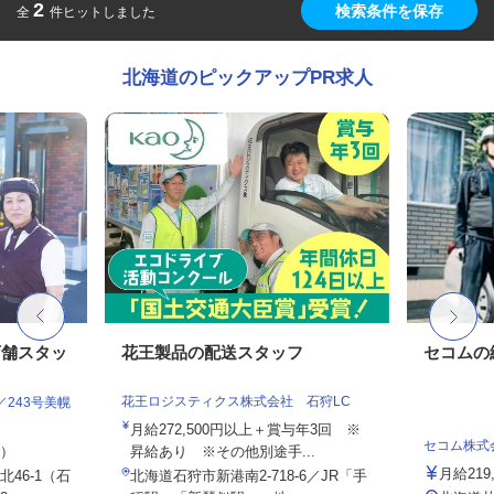
2
検索条件を保存
全
件ヒットしました
北海道のピックアップPR求人
店舗スタッ
花王製品の配送スタッフ
セコムの
花王ロジスティクス株式会社 石狩LC
243号美幌
月給272,500円以上＋賞与年3回 ※
セコム株式
定）
昇給あり ※その他別途手...
月給219
46-1（石
北海道石狩市新港南2-718-6／JR「手