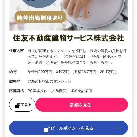
仕事内容
当社が管理するマンションを巡回し、設備や建物の点検を行
っていただきます。 【具体的には】 ・設備（給排水・空
調・消防・照明等）を外観や動作で、異音、異臭…
給与
年俸制320万円～340万円 （月額26.7万円～28.4万円）
勤務地
北海道札幌市のマンション
応募資格
PC基本操作（入力程度） 運転免許必須
詳細を見る
後で見る
アピールポイントを見る