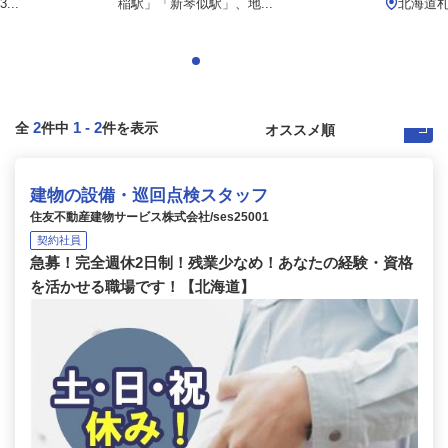
..
稲駅」「新琴似駅」、地...
北海道
2
1
-
2
全
件中
件を表示
建物の設備・巡回点検スタッフ
住友不動産建物サービス株式会社/ses25001
契約社員
急募！完全週休2日制！残業少なめ！あなたの経験・資格
を活かせる職場です！【北海道】