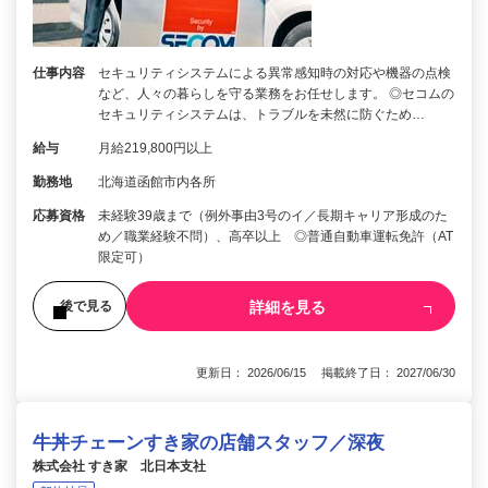
仕事内容
セキュリティシステムによる異常感知時の対応や機器の点検
など、人々の暮らしを守る業務をお任せします。 ◎セコムの
セキュリティシステムは、トラブルを未然に防ぐため…
給与
月給219,800円以上
勤務地
北海道函館市内各所
応募資格
未経験39歳まで（例外事由3号のイ／長期キャリア形成のた
め／職業経験不問）、高卒以上 ◎普通自動車運転免許（AT
限定可）
詳細を見る
後で見る
更新日： 2026/06/15 掲載終了日： 2027/06/30
牛丼チェーンすき家の店舗スタッフ／深夜
株式会社 すき家 北日本支社