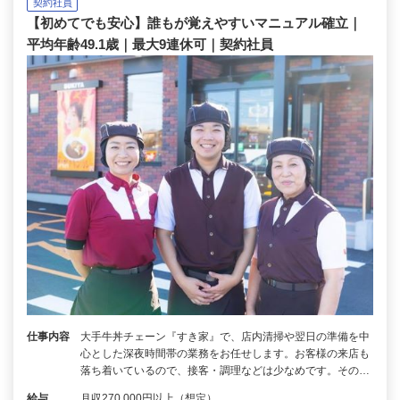
契約社員
【初めてでも安心】誰もが覚えやすいマニュアル確立｜
平均年齢49.1歳｜最大9連休可｜契約社員
仕事内容
大手牛丼チェーン『すき家』で、店内清掃や翌日の準備を中
心とした深夜時間帯の業務をお任せします。お客様の来店も
落ち着いているので、接客・調理などは少なめです。その…
給与
月収270,000円以上（想定）