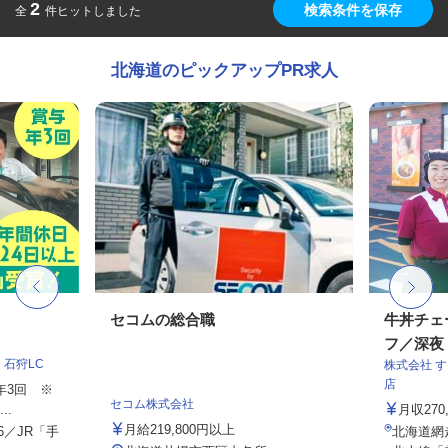
2
検索条件を保存
全
件ヒットしました
北海道のピックアップPR求人
フ
セコムの総合職
牛丼チェ
フ／深夜
石狩LC
株式会社 
店
与年3回 ※
セコム株式会社
..
月収27
月給219,800円以上
6／JR「手
北海道網