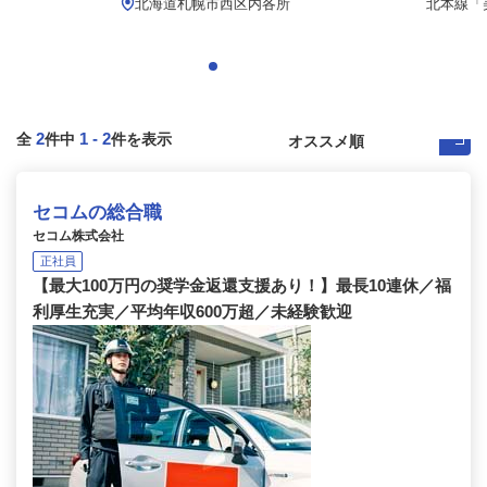
北海道札幌市西区内各所
北本線「美
2
1
-
2
全
件中
件を表示
セコムの総合職
セコム株式会社
正社員
【最大100万円の奨学金返還支援あり！】最長10連休／福
利厚生充実／平均年収600万超／未経験歓迎