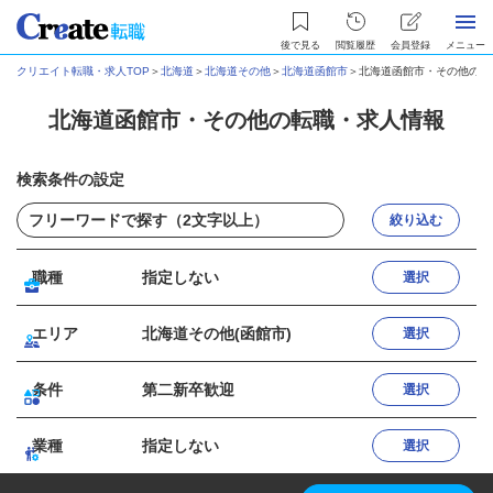
後で見る
閲覧履歴
会員登録
メニュー
クリエイト転職・求人TOP
＞
北海道
＞
北海道その他
＞
北海道函館市
＞
北海道函館市・その他の転
北海道函館市・その他の転職・求人情報
検索条件の設定
絞り込む
職種
指定しない
選択
エリア
北海道その他(函館市)
選択
条件
第二新卒歓迎
選択
業種
指定しない
選択