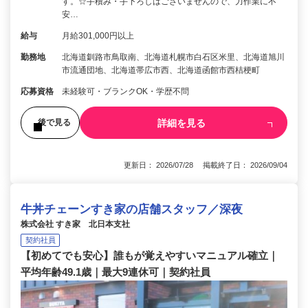
す。☆手積み・手下ろしはございませんので、力作業に不
安…
給与
月給301,000円以上
勤務地
北海道釧路市鳥取南、北海道札幌市白石区米里、北海道旭川
市流通団地、北海道帯広市西、北海道函館市西桔梗町
応募資格
未経験可・ブランクOK・学歴不問
詳細を見る
後で見る
更新日： 2026/07/28 掲載終了日： 2026/09/04
牛丼チェーンすき家の店舗スタッフ／深夜
株式会社 すき家 北日本支社
契約社員
【初めてでも安心】誰もが覚えやすいマニュアル確立｜
平均年齢49.1歳｜最大9連休可｜契約社員