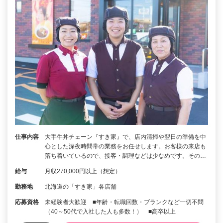
仕事内容
大手牛丼チェーン『すき家』で、店内清掃や翌日の準備を中
心とした深夜時間帯の業務をお任せします。お客様の来店も
落ち着いているので、接客・調理などは少なめです。その…
給与
月収270,000円以上（想定）
勤務地
北海道の「すき家」各店舗
応募資格
未経験者大歓迎 ■年齢・転職回数・ブランクなど一切不問
（40～50代で入社した人も多数！） ■高卒以上