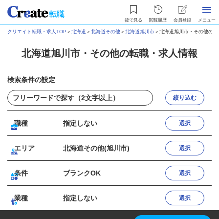
後で見る
閲覧履歴
会員登録
メニュー
クリエイト転職・求人TOP
＞
北海道
＞
北海道その他
＞
北海道旭川市
＞
北海道旭川市・その他の転
北海道旭川市・その他の転職・求人情報
検索条件の設定
絞り込む
職種
指定しない
選択
エリア
北海道その他(旭川市)
選択
条件
ブランクOK
選択
業種
指定しない
選択