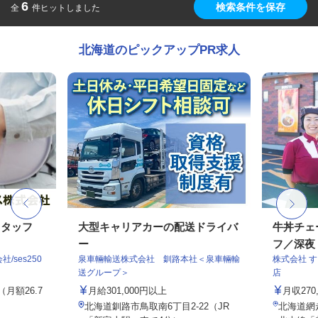
6
検索条件を保存
全
件ヒットしました
北海道のピックアップPR求人
スタッフ
大型キャリアカーの配送ドライバ
牛丼チェ
ー
フ／深夜
ses250
泉車輛輸送株式会社 釧路本社＜泉車輛輸
株式会社 
送グループ＞
店
（月額26.7
月給301,000円以上
月収27
北海道釧路市鳥取南6丁目2-22（JR
北海道網