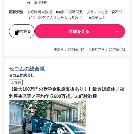
分 車で8分）
応募資格
未経験者大歓迎 ■年齢・転職回数・ブランクなど一切不問
（40～50代で入社した人も多数！） ■高卒以上
詳細を見る
後で見る
更新日： 2026/04/17 掲載終了日： 2027/04/23
セコムの総合職
セコム株式会社
正社員
【最大100万円の奨学金返還支援あり！】最長10連休／福
利厚生充実／平均年収600万超／未経験歓迎