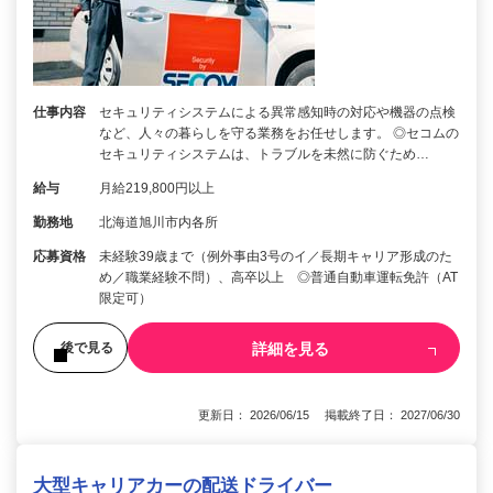
仕事内容
セキュリティシステムによる異常感知時の対応や機器の点検
など、人々の暮らしを守る業務をお任せします。 ◎セコムの
セキュリティシステムは、トラブルを未然に防ぐため…
給与
月給219,800円以上
勤務地
北海道旭川市内各所
応募資格
未経験39歳まで（例外事由3号のイ／長期キャリア形成のた
め／職業経験不問）、高卒以上 ◎普通自動車運転免許（AT
限定可）
詳細を見る
後で見る
更新日： 2026/06/15 掲載終了日： 2027/06/30
大型キャリアカーの配送ドライバー