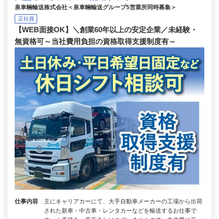
泉車輛輸送株式会社＜泉車輛輸送グループ5営業所同時募集＞
正社員
【WEB面接OK】＼創業60年以上の安定企業／未経験・
無資格可～当社費用負担の資格取得支援制度有～
仕事内容
主にキャリアカーにて、大手自動車メーカーの工場から出荷
された新車・中古車・レンタカーなどを輸送するお仕事で