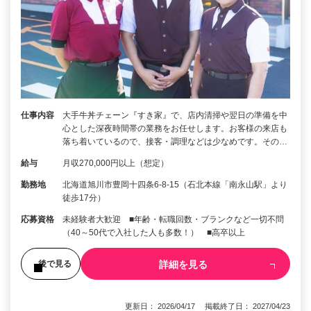
仕事内容
大手牛丼チェーン『すき家』で、店内清掃や翌日の準備を中
心とした深夜時間帯の業務をお任せします。お客様の来店も
落ち着いているので、接客・調理などは少なめです。その…
給与
月収270,000円以上（想定）
勤務地
北海道旭川市豊岡十四条6-8-15（石北本線「南永山駅」より
徒歩17分）
応募資格
未経験者大歓迎 ■年齢・転職回数・ブランクなど一切不問
（40～50代で入社した人も多数！） ■高卒以上
詳細を見る
後で見る
更新日： 2026/04/17 掲載終了日： 2027/04/23