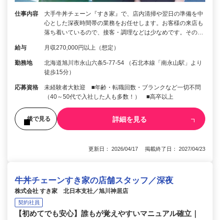
仕事内容
大手牛丼チェーン『すき家』で、店内清掃や翌日の準備を中
心とした深夜時間帯の業務をお任せします。お客様の来店も
落ち着いているので、接客・調理などは少なめです。その…
給与
月収270,000円以上（想定）
勤務地
北海道旭川市永山六条5-77-54 （石北本線「南永山駅」より
徒歩15分）
応募資格
未経験者大歓迎 ■年齢・転職回数・ブランクなど一切不問
（40～50代で入社した人も多数！） ■高卒以上
詳細を見る
後で見る
更新日： 2026/04/17 掲載終了日： 2027/04/23
牛丼チェーンすき家の店舗スタッフ／深夜
株式会社 すき家 北日本支社／旭川神居店
契約社員
【初めてでも安心】誰もが覚えやすいマニュアル確立｜