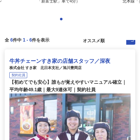
ン
「新富士駅」車で4分）
北本線「美
6
1
-
6
全
件中
件を表示
牛丼チェーンすき家の店舗スタッフ／深夜
株式会社 すき家 北日本支社／旭川豊岡店
契約社員
【初めてでも安心】誰もが覚えやすいマニュアル確立｜
平均年齢49.1歳｜最大9連休可｜契約社員