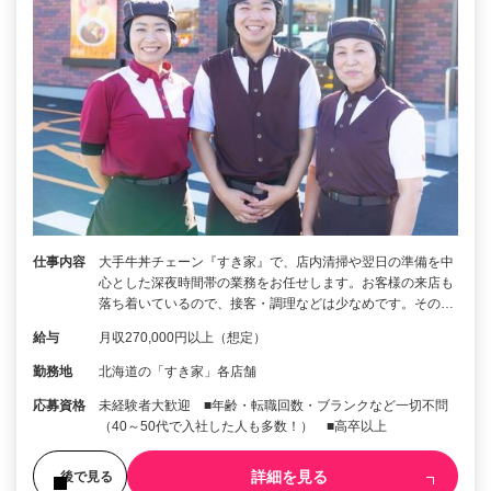
仕事内容
大手牛丼チェーン『すき家』で、店内清掃や翌日の準備を中
心とした深夜時間帯の業務をお任せします。お客様の来店も
落ち着いているので、接客・調理などは少なめです。その…
給与
月収270,000円以上（想定）
勤務地
北海道の「すき家」各店舗
応募資格
未経験者大歓迎 ■年齢・転職回数・ブランクなど一切不問
（40～50代で入社した人も多数！） ■高卒以上
詳細を見る
後で見る