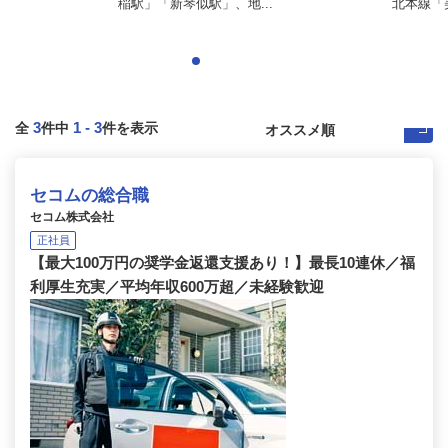
稲駅」「新琴似駅」、地...
北本線「美
3
1
-
3
全
件中
件を表示
セコムの総合職
セコム株式会社
正社員
【最大100万円の奨学金返還支援あり！】最長10連休／福
利厚生充実／平均年収600万超／未経験歓迎