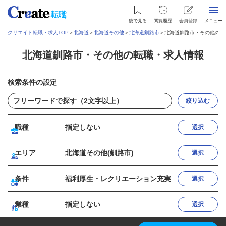
後で見る
閲覧履歴
会員登録
メニュー
クリエイト転職・求人TOP
＞
北海道
＞
北海道その他
＞
北海道釧路市
＞
北海道釧路市・その他の転
北海道釧路市・その他の転職・求人情報
検索条件の設定
絞り込む
職種
指定しない
選択
エリア
北海道その他(釧路市)
選択
条件
福利厚生・レクリエーション充実
選択
業種
指定しない
選択