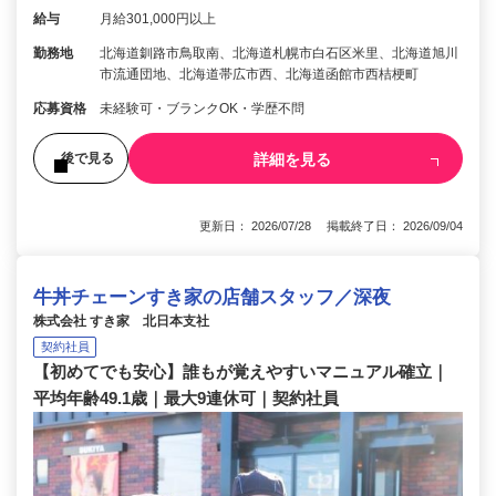
給与
月給301,000円以上
勤務地
北海道釧路市鳥取南、北海道札幌市白石区米里、北海道旭川
市流通団地、北海道帯広市西、北海道函館市西桔梗町
応募資格
未経験可・ブランクOK・学歴不問
詳細を見る
後で見る
更新日： 2026/07/28 掲載終了日： 2026/09/04
牛丼チェーンすき家の店舗スタッフ／深夜
株式会社 すき家 北日本支社
契約社員
【初めてでも安心】誰もが覚えやすいマニュアル確立｜
平均年齢49.1歳｜最大9連休可｜契約社員