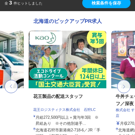
3
検索条件を保存
全
件ヒットしました
北海道のピックアップPR求人
花王製品の配送スタッフ
牛丼チェ
フ／深夜
花王ロジスティクス株式会社 石狩LC
株式会社 
店
月給272,500円以上＋賞与年3回 ※
昇給あり ※その他別途手...
月収27
北海道石狩市新港南2-718-6／JR「手
北海道網