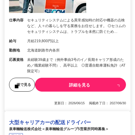
仕事内容
セキュリティシステムによる異常感知時の対応や機器の点検
など、人々の暮らしを守る業務をお任せします。 ◎セコムの
セキュリティシステムは、トラブルを未然に防ぐため…
給与
月給219,800円以上
勤務地
北海道釧路市内各所
応募資格
未経験39歳まで（例外事由3号のイ／長期キャリア形成のた
め／職業経験不問）、高卒以上 ◎普通自動車運転免許（AT
限定可）
詳細を見る
後で見る
更新日： 2026/06/15 掲載終了日： 2027/06/30
大型キャリアカーの配送ドライバー
泉車輛輸送株式会社＜泉車輛輸送グループ5営業所同時募集＞