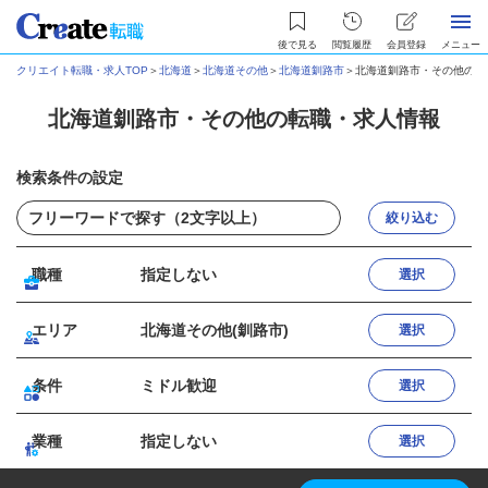
後で見る
閲覧履歴
会員登録
メニュー
クリエイト転職・求人TOP
＞
北海道
＞
北海道その他
＞
北海道釧路市
＞
北海道釧路市・その他の転
北海道釧路市・その他の転職・求人情報
検索条件の設定
絞り込む
職種
指定しない
選択
エリア
北海道その他(釧路市)
選択
条件
ミドル歓迎
選択
業種
指定しない
選択