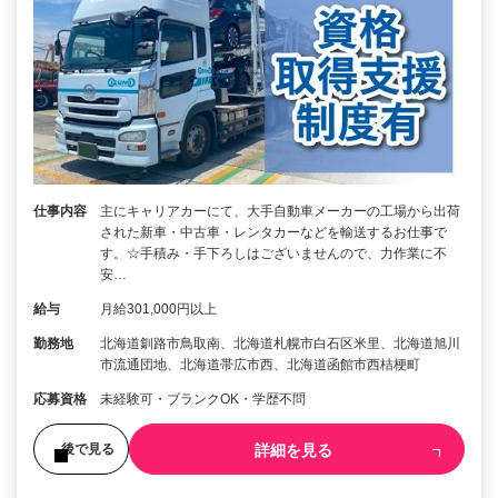
仕事内容
主にキャリアカーにて、大手自動車メーカーの工場から出荷
された新車・中古車・レンタカーなどを輸送するお仕事で
す。☆手積み・手下ろしはございませんので、力作業に不
安…
給与
月給301,000円以上
勤務地
北海道釧路市鳥取南、北海道札幌市白石区米里、北海道旭川
市流通団地、北海道帯広市西、北海道函館市西桔梗町
応募資格
未経験可・ブランクOK・学歴不問
詳細を見る
後で見る