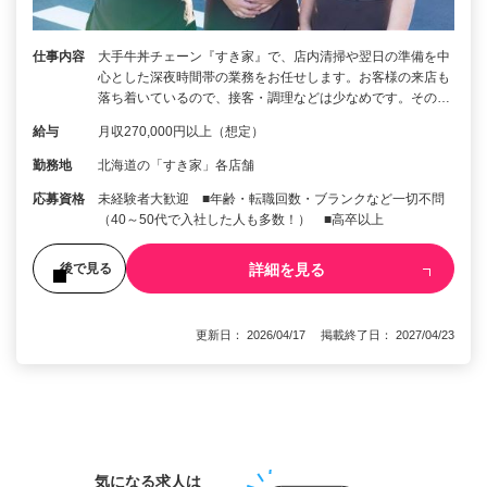
仕事内容
大手牛丼チェーン『すき家』で、店内清掃や翌日の準備を中
心とした深夜時間帯の業務をお任せします。お客様の来店も
落ち着いているので、接客・調理などは少なめです。その…
給与
月収270,000円以上（想定）
勤務地
北海道の「すき家」各店舗
応募資格
未経験者大歓迎 ■年齢・転職回数・ブランクなど一切不問
（40～50代で入社した人も多数！） ■高卒以上
詳細を見る
後で見る
更新日： 2026/04/17 掲載終了日： 2027/04/23
1
気になる求人は