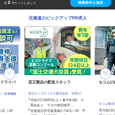
2
検索条件を保存
全
件ヒットしました
北海道のピックアップPR求人
送ドライバ
花王製品の配送スタッフ
セコムの
花王ロジスティクス株式会社 石狩LC
社＜泉車輛輸
月給272,500円以上＋賞与年3回 ※
セコム株式
昇給あり ※その他別途手...
月給219
22（JR
北海道石狩市新港南2-718-6／JR「手