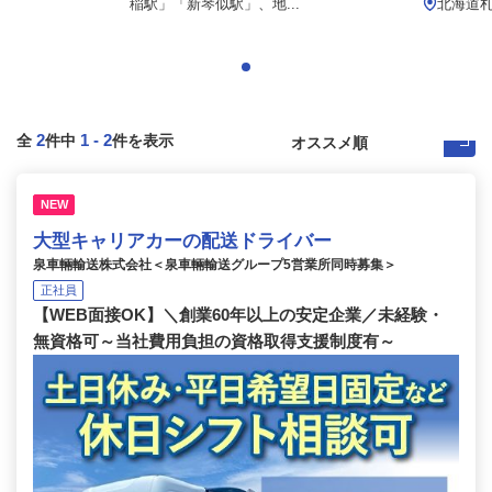
稲駅」「新琴似駅」、地...
北海道
2
1
-
2
全
件中
件を表示
NEW
大型キャリアカーの配送ドライバー
泉車輛輸送株式会社＜泉車輛輸送グループ5営業所同時募集＞
正社員
【WEB面接OK】＼創業60年以上の安定企業／未経験・
無資格可～当社費用負担の資格取得支援制度有～