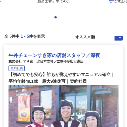
ン
「新富士駅」車で4分）
北海道
5
1
-
5
全
件中
件を表示
牛丼チェーンすき家の店舗スタッフ／深夜
株式会社 すき家 北日本支社／236号帯広大通店
契約社員
【初めてでも安心】誰もが覚えやすいマニュアル確立｜
平均年齢49.1歳｜最大9連休可｜契約社員