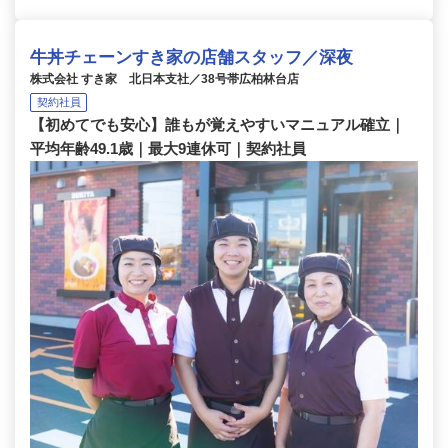
牛丼チェーンすき家の店舗スタッフ／深夜
株式会社 すき家 北日本支社／38号帯広柏林台店
契約社員
【初めてでも安心】誰もが覚えやすいマニュアル確立｜
平均年齢49.1歳｜最大9連休可｜契約社員