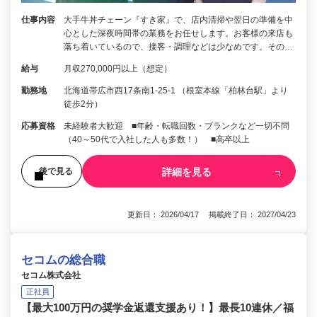
仕事内容
大手牛丼チェーン『すき家』で、店内清掃や翌日の準備を中
心とした深夜時間帯の業務をお任せします。お客様の来店も
落ち着いているので、接客・調理などは少なめです。その…
給与
月収270,000円以上（想定）
勤務地
北海道帯広市西17条南1-25-1 （根室本線「柏林台駅」より
徒歩2分）
応募資格
未経験者大歓迎 ■年齢・転職回数・ブランクなど一切不問
（40～50代で入社した人も多数！） ■高卒以上
詳細を見る
後で見る
更新日： 2026/04/17 掲載終了日： 2027/04/23
セコムの総合職
セコム株式会社
正社員
【最大100万円の奨学金返還支援あり！】最長10連休／福