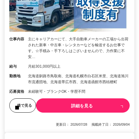
仕事内容
主にキャリアカーにて、大手自動車メーカーの工場から出荷
された新車・中古車・レンタカーなどを輸送するお仕事で
す。☆手積み・手下ろしはございませんので、力作業に不
安…
給与
月給301,000円以上
勤務地
北海道釧路市鳥取南、北海道札幌市白石区米里、北海道旭川
市流通団地、北海道帯広市西、北海道函館市西桔梗町
応募資格
未経験可・ブランクOK・学歴不問
詳細を見る
後で見る
更新日： 2026/07/28 掲載終了日： 2026/09/04