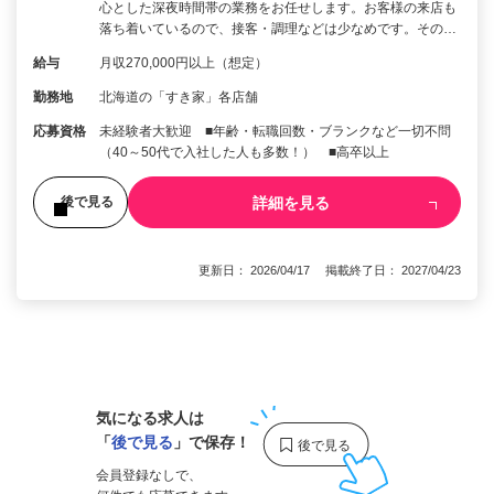
心とした深夜時間帯の業務をお任せします。お客様の来店も
落ち着いているので、接客・調理などは少なめです。その…
給与
月収270,000円以上（想定）
勤務地
北海道の「すき家」各店舗
応募資格
未経験者大歓迎 ■年齢・転職回数・ブランクなど一切不問
（40～50代で入社した人も多数！） ■高卒以上
詳細を見る
後で見る
更新日： 2026/04/17 掲載終了日： 2027/04/23
1
気になる求人は
「
後で見る
」で保存！
会員登録なしで、