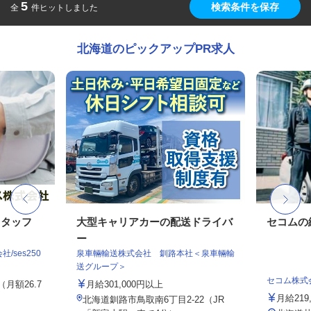
5
検索条件を保存
全
件ヒットしました
北海道のピックアップPR求人
スタッフ
大型キャリアカーの配送ドライバ
セコムの
ー
ses250
泉車輛輸送株式会社 釧路本社＜泉車輛輸
送グループ＞
セコム株式
（月額26.7
月給301,000円以上
月給219
北海道釧路市鳥取南6丁目2-22（JR