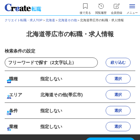
後で見る
閲覧履歴
会員登録
メニュー
クリエイト転職・求人TOP
＞
北海道
＞
北海道その他
＞
北海道帯広市の転職・求人情報
北海道帯広市の転職・求人情報
検索条件の設定
絞り込む
職種
指定しない
選択
エリア
北海道その他(帯広市)
選択
条件
指定しない
選択
業種
指定しない
選択