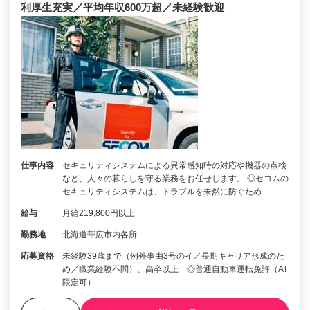
利厚生充実／平均年収600万超／未経験歓迎
仕事内容
セキュリティシステムによる異常感知時の対応や機器の点検
など、人々の暮らしを守る業務をお任せします。 ◎セコムの
セキュリティシステムは、トラブルを未然に防ぐため…
給与
月給219,800円以上
勤務地
北海道帯広市内各所
応募資格
未経験39歳まで（例外事由3号のイ／長期キャリア形成のた
め／職業経験不問）、高卒以上 ◎普通自動車運転免許（AT
限定可）