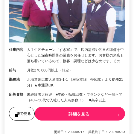
仕事内容
大手牛丼チェーン『すき家』で、店内清掃や翌日の準備を中
心とした深夜時間帯の業務をお任せします。お客様の来店も
落ち着いているので、接客・調理などは少なめです。その…
給与
月収270,000円以上（想定）
勤務地
北海道帯広市大通南3-1-1 （根室本線「帯広駅」より徒歩21
分）★車通勤OK
応募資格
未経験者大歓迎 ■年齢・転職回数・ブランクなど一切不問
（40～50代で入社した人も多数！） ■高卒以上
詳細を見る
後で見る
更新日： 2026/04/17 掲載終了日： 2027/04/23