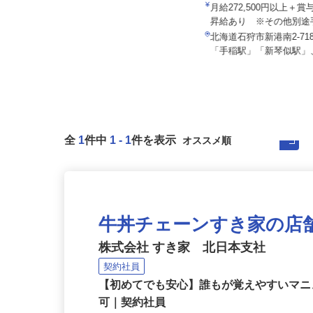
花王ロジスティクス株式会
泉車輛輸送株式会社 釧路本社＜泉車輛
輸送グループ＞
月給272,500円以上＋
月給301,000円以上
昇給あり ※その他別途手
北海道釧路市鳥取南6丁目2-22（JR
北海道石狩市新港南2-718
「新富士駅」車で4分）
「手稲駅」「新琴似駅」、
全
1
件中
1
-
1
件を表示
牛丼チェーンすき家の店
株式会社 すき家 北日本支社
契約社員
【初めてでも安心】誰もが覚えやすいマニュ