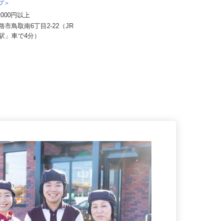
花王ロジスティクス株式会社 石狩LC
送株式会社 釧路本社＜泉車輛
ープ＞
月給272,500円以上＋賞与年3回 ※
01,000円以上
昇給あり ※その他別途手...
釧路市鳥取南6丁目2-22（JR
北海道石狩市新港南2-718-6／JR
士駅」車で4分）
「手稲駅」「新琴似駅」、地...