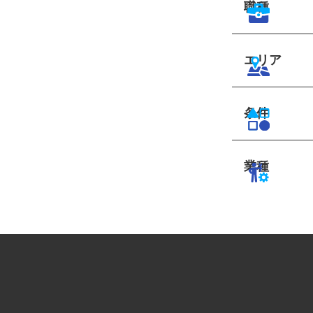
職種
エリア
条件
業種