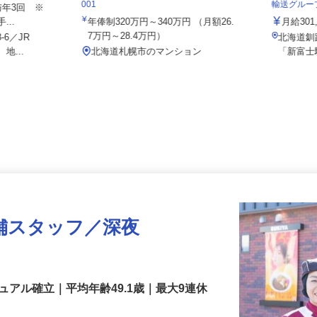
社 石狩LC
住友不動産建物サービス株式会社/ses25
泉車輛輸
001
輸送グル
賞与年3回 ※
...
年俸制320万円～340万円 （月額26.
月給3
7万円～28.4万円）
-6／JR
北海道
地...
北海道札幌市のマンション
「新富
舗スタッフ／深夜
アル確立｜平均年齢49.1歳｜最大9連休