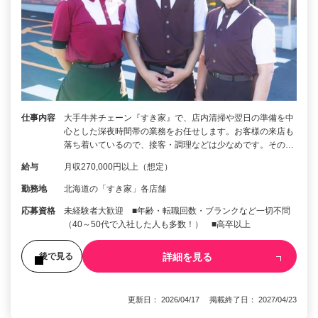
仕事内容
大手牛丼チェーン『すき家』で、店内清掃や翌日の準備を中
心とした深夜時間帯の業務をお任せします。お客様の来店も
落ち着いているので、接客・調理などは少なめです。その…
給与
月収270,000円以上（想定）
勤務地
北海道の「すき家」各店舗
応募資格
未経験者大歓迎 ■年齢・転職回数・ブランクなど一切不問
（40～50代で入社した人も多数！） ■高卒以上
詳細を見る
後で見る
更新日： 2026/04/17 掲載終了日： 2027/04/23