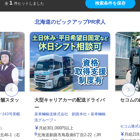
1
検索条件を保存
全
件ヒットしました
北海道のピックアップPR求人
店舗スタッ
大型キャリアカーの配送ドライバ
セコムの
ー
243号美幌
泉車輛輸送株式会社 釧路本社＜泉車輛輸
送グループ＞
セコム株式
定）
月給301,000円以上
月給219
46-1（石
北海道釧路市鳥取南6丁目2-22（JR