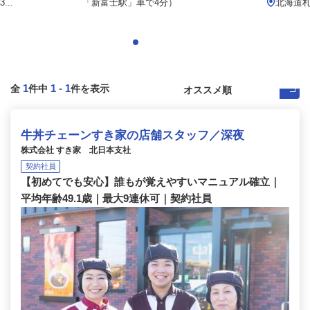
..
「新富士駅」車で4分）
北海道
1
1
-
1
全
件中
件を表示
牛丼チェーンすき家の店舗スタッフ／深夜
株式会社 すき家 北日本支社
契約社員
【初めてでも安心】誰もが覚えやすいマニュアル確立｜
平均年齢49.1歳｜最大9連休可｜契約社員