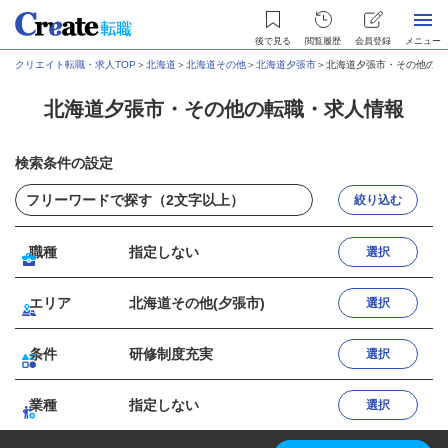
後で見る
閲覧履歴
会員登録
メニュー
クリエイト転職・求人TOP
＞
北海道
＞
北海道その他
＞
北海道夕張市
＞
北海道夕張市・その他の転
北海道夕張市・その他の転職・求人情報
検索条件の設定
絞り込む
職種
指定しない
選択
エリア
北海道その他(夕張市)
選択
条件
研修制度充実
選択
業種
指定しない
選択