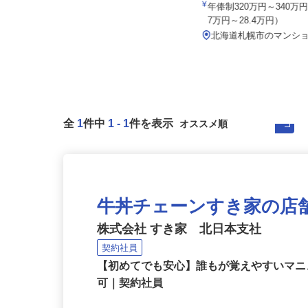
001
月給272,500円以上＋賞与年3回 ※
昇給あり ※その他別途手...
年俸制320万円～340万円
7万円～28.4万円）
北海道石狩市新港南2-718-6／JR
「手稲駅」「新琴似駅」、地...
北海道札幌市のマンシ
全
1
件中
1
-
1
件を表示
牛丼チェーンすき家の店
株式会社 すき家 北日本支社
契約社員
【初めてでも安心】誰もが覚えやすいマニュ
可｜契約社員