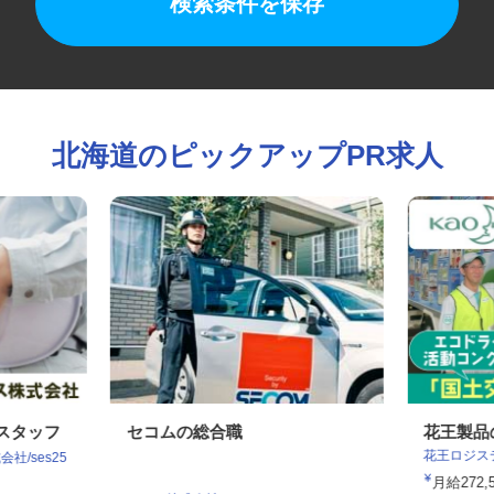
検索条件を保存
北海道のピックアップPR求人
検スタッフ
セコムの総合職
花王製
花王ロジ
社/ses25