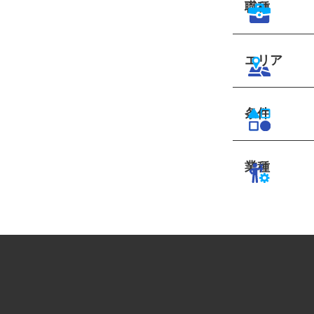
職種
エリア
条件
業種