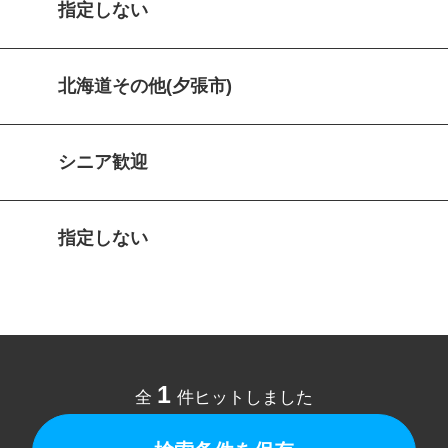
指定しない
北海道その他(夕張市)
シニア歓迎
指定しない
1
全
件ヒットしました