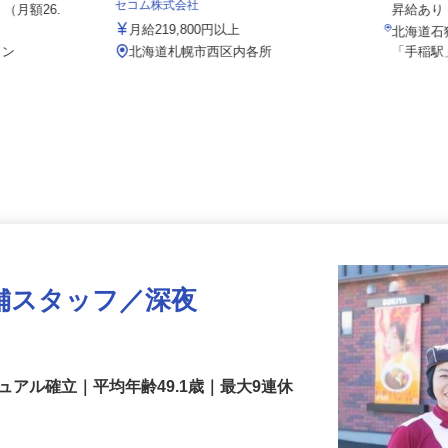
月給2
セコム株式会社
 （月額26.
昇給あ
月給219,800円以上
北海道石
ョン
北海道札幌市西区内各所
「手稲
舗スタッフ／深夜
アル確立｜平均年齢49.1歳｜最大9連休