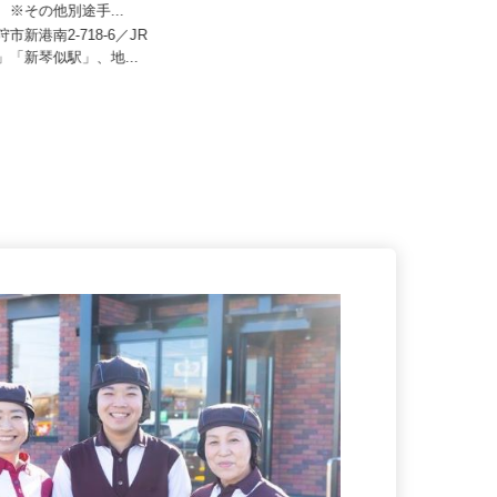
001
72,500円以上＋賞与年3回 ※
り ※その他別途手...
年俸制320万円～340万円 （月額26.
7万円～28.4万円）
狩市新港南2-718-6／JR
駅」「新琴似駅」、地...
北海道札幌市のマンション