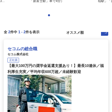
..
「新富士駅」車で4分）
稲駅」「新
2
1
-
2
全
件中
件を表示
セコムの総合職
セコム株式会社
正社員
【最大100万円の奨学金返還支援あり！】最長10連休／福
利厚生充実／平均年収600万超／未経験歓迎