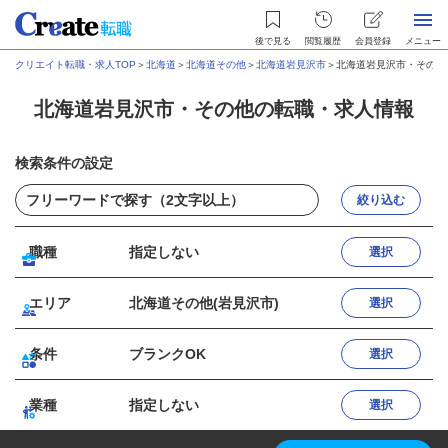
後で見る
閲覧履歴
会員登録
メニュー
クリエイト転職・求人TOP
＞
北海道
＞
北海道その他
＞
北海道岩見沢市
＞
北海道岩見沢市・その他
北海道岩見沢市・その他の転職・求人情報
検索条件の設定
絞り込む
職種
指定しない
選択
エリア
北海道その他(岩見沢市)
選択
条件
ブランクOK
選択
業種
指定しない
選択