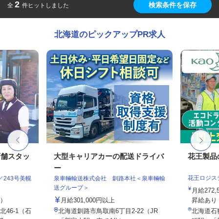
2
検索条件を保存
全
件ヒットしました
北海道のピックアップPR求人
店舗スタッ
大型キャリアカーの配送ドライバ
花王製品
ー
花王ロジス
243号美幌
泉車輛輸送株式会社 釧路本社＜泉車輛輸
送グループ＞
月給272
定）
月給301,000円以上
昇給あり
46-1（石
北海道釧路市鳥取南6丁目2-22（JR
北海道石狩