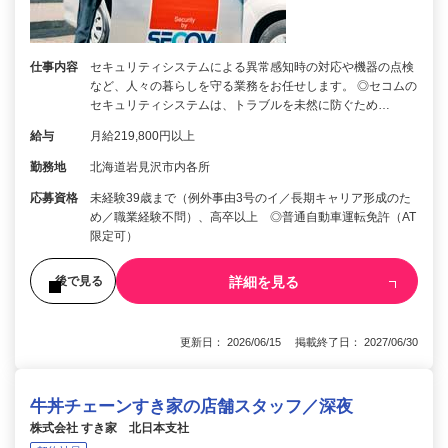
仕事内容
セキュリティシステムによる異常感知時の対応や機器の点検
など、人々の暮らしを守る業務をお任せします。 ◎セコムの
セキュリティシステムは、トラブルを未然に防ぐため…
給与
月給219,800円以上
勤務地
北海道岩見沢市内各所
応募資格
未経験39歳まで（例外事由3号のイ／長期キャリア形成のた
め／職業経験不問）、高卒以上 ◎普通自動車運転免許（AT
限定可）
詳細を見る
後で見る
更新日： 2026/06/15 掲載終了日： 2027/06/30
牛丼チェーンすき家の店舗スタッフ／深夜
株式会社 すき家 北日本支社