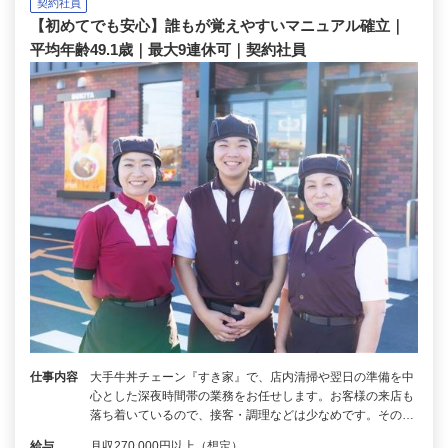
契約社員
【初めてでも安心】誰もが覚えやすいマニュアル確立｜
平均年齢49.1歳｜最大9連休可｜契約社員
仕事内容
大手牛丼チェーン『すき家』で、店内清掃や翌日の準備を中
心とした深夜時間帯の業務をお任せします。お客様の来店も
落ち着いているので、接客・調理などは少なめです。その…
給与
月収270,000円以上（想定）