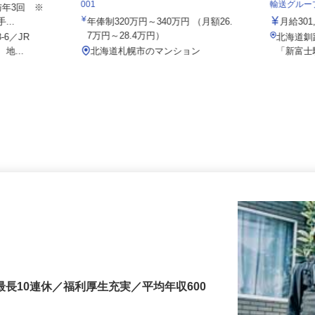
社 石狩LC
住友不動産建物サービス株式会社/ses25
泉車輛輸
001
輸送グル
賞与年3回 ※
...
年俸制320万円～340万円 （月額26.
月給3
7万円～28.4万円）
-6／JR
北海道
地...
北海道札幌市のマンション
「新富
最長10連休／福利厚生充実／平均年収600