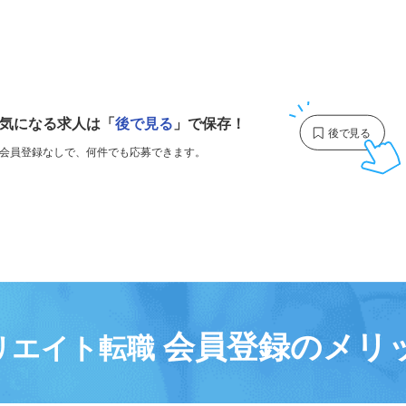
1
気になる求人は
「
後で見る
」で保存！
会員登録なしで、
何件でも応募できます。
会員登録のメリ
リエイト転職