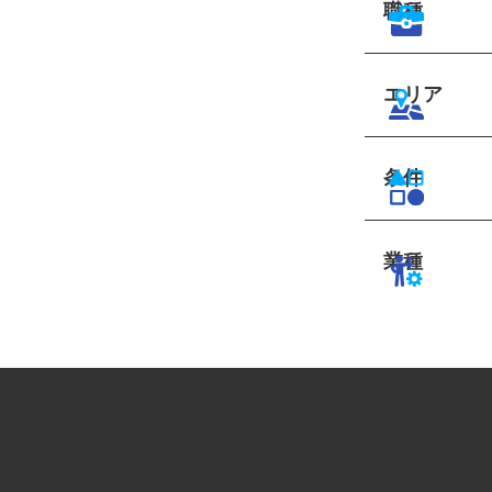
職種
エリア
条件
業種