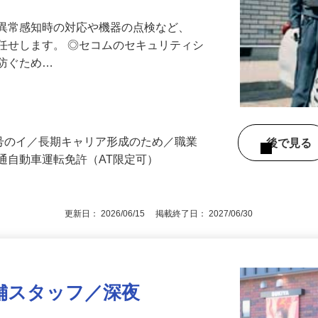
る異常感知時の対応や機器の点検など、
任せします。 ◎セコムのセキュリティシ
に防ぐため…
3号のイ／長期キャリア形成のため／職業
後で見
通自動車運転免許（AT限定可）
更新日： 2026/06/15 掲載終了日： 2027/06/30