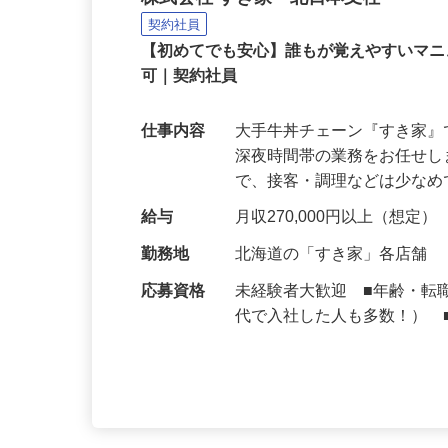
牛丼チェーンすき家の店
株式会社 すき家 北日本支社
契約社員
【初めてでも安心】誰もが覚えやすいマニュ
可｜契約社員
仕事内容
大手牛丼チェーン『すき家
深夜時間帯の業務をお任せ
で、接客・調理などは少な
給与
月収270,000円以上（想定）
勤務地
北海道の「すき家」各店舗
応募資格
未経験者大歓迎 ■年齢・転
代で入社した人も多数！） 