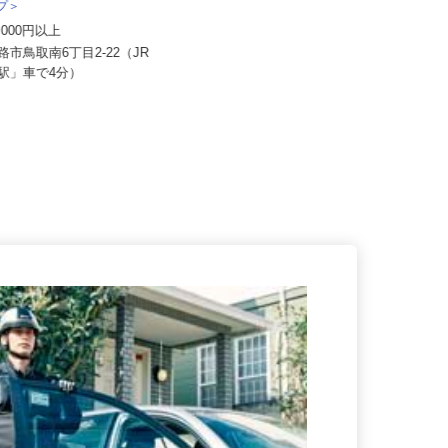
花王ロジスティクス株式会社 石狩LC
送株式会社 釧路本社＜泉車輛
ープ＞
月給272,500円以上＋賞与年3回 ※
01,000円以上
昇給あり ※その他別途手...
釧路市鳥取南6丁目2-22（JR
北海道石狩市新港南2-718-6／JR
士駅」車で4分）
「手稲駅」「新琴似駅」、地...