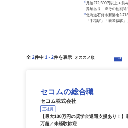
花王ロジスティクス株式会
泉車輛輸送株式会社 釧路本社＜泉車輛
輸送グループ＞
月給272,500円以上＋
月給301,000円以上
昇給あり ※その他別途手
北海道釧路市鳥取南6丁目2-22（JR
北海道石狩市新港南2-718
「新富士駅」車で4分）
「手稲駅」「新琴似駅」、
全
2
件中
1
-
2
件を表示
セコムの総合職
セコム株式会社
正社員
【最大100万円の奨学金返還支援あり！】