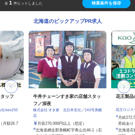
1
検索条件を保存
全
件ヒットしました
北海道のピックアップPR求人
スタッフ
牛丼チェーンすき家の店舗スタッ
花王製品
フ／深夜
花王ロジス
ses250
株式会社 すき家 北日本支社／243号美幌
店
月給272
（月額26.7
月収270,000円以上（想定）
昇給あり
北海道網走郡美幌町字青山北46-1（石
北海道石狩