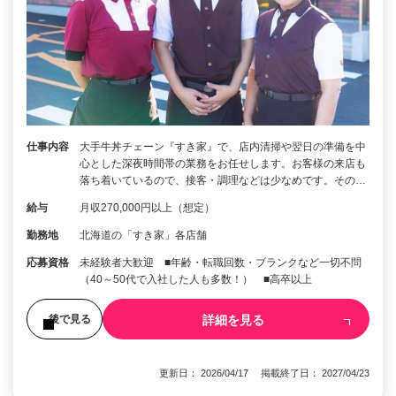
仕事内容
大手牛丼チェーン『すき家』で、店内清掃や翌日の準備を中
心とした深夜時間帯の業務をお任せします。お客様の来店も
落ち着いているので、接客・調理などは少なめです。その…
給与
月収270,000円以上（想定）
勤務地
北海道の「すき家」各店舗
応募資格
未経験者大歓迎 ■年齢・転職回数・ブランクなど一切不問
（40～50代で入社した人も多数！） ■高卒以上
詳細を見る
後で見る
更新日： 2026/04/17 掲載終了日： 2027/04/23