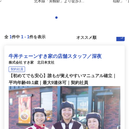
ン
北本線「美幌駅」より徒歩3...
稲駅」「新
1
1
-
1
全
件中
件を表示
牛丼チェーンすき家の店舗スタッフ／深夜
株式会社 すき家 北日本支社
契約社員
【初めてでも安心】誰もが覚えやすいマニュアル確立｜
平均年齢49.1歳｜最大9連休可｜契約社員