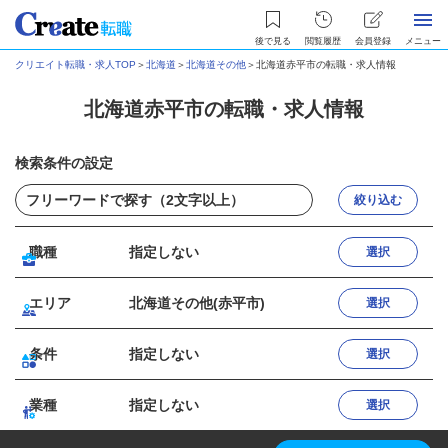
後で見る
閲覧履歴
会員登録
メニュー
クリエイト転職・求人TOP
＞
北海道
＞
北海道その他
＞
北海道赤平市の転職・求人情報
北海道赤平市の転職・求人情報
検索条件の設定
絞り込む
職種
指定しない
選択
エリア
北海道その他(赤平市)
選択
条件
指定しない
選択
業種
指定しない
選択