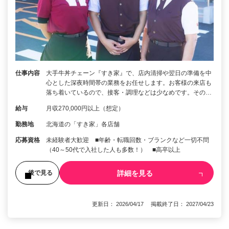
仕事内容
大手牛丼チェーン『すき家』で、店内清掃や翌日の準備を中
心とした深夜時間帯の業務をお任せします。お客様の来店も
落ち着いているので、接客・調理などは少なめです。その…
給与
月収270,000円以上（想定）
勤務地
北海道の「すき家」各店舗
応募資格
未経験者大歓迎 ■年齢・転職回数・ブランクなど一切不問
（40～50代で入社した人も多数！） ■高卒以上
詳細を見る
後で見る
更新日： 2026/04/17 掲載終了日： 2027/04/23