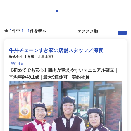
1
1
-
1
全
件中
件を表示
牛丼チェーンすき家の店舗スタッフ／深夜
株式会社 すき家 北日本支社
契約社員
【初めてでも安心】誰もが覚えやすいマニュアル確立｜
平均年齢49.1歳｜最大9連休可｜契約社員