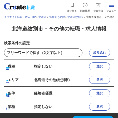
後で見る
閲覧履歴
会員登録
メニュー
クリエイト転職・求人TOP
＞
北海道
＞
北海道その他
＞
北海道紋別市
＞
北海道紋別市・その他の転
北海道紋別市・その他の転職・求人情報
検索条件の設定
絞り込む
職種
指定しない
選択
エリア
北海道その他(紋別市)
選択
条件
経験者優遇
選択
業種
指定しない
選択