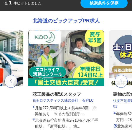
1
検索条件を保存
全
件ヒットしました
北海道のピックアップPR求人
花王製品の配送スタッフ
建物の設
花王ロジスティクス株式会社 石狩LC
住友不動産建
01
月給272,500円以上＋賞与年3回 ※
昇給あり ※その他別途手...
年俸制32
万円～28
北海道石狩市新港南2-718-6／JR「手
稲駅」「新琴似駅」、地...
北海道