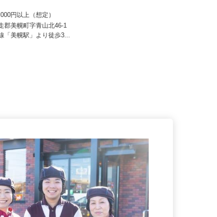
 すき家 北日本支社／243号美
セコム株式会社
70,000円以上（想定）
月給219,800円以上
網走郡美幌町字青山北46-1
本線「美幌駅」より徒歩3...
北海道札幌市西区内各所