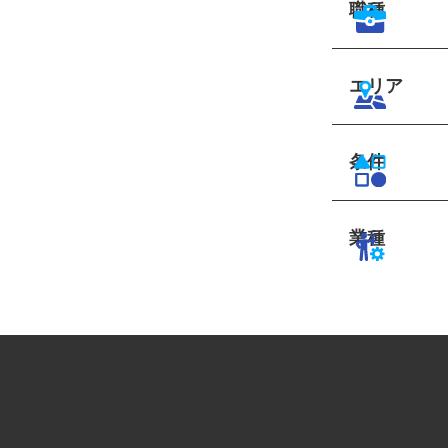
職種
エリア
条件
業種