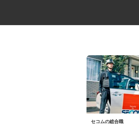
牛丼チェーンすき家の店舗スタ
セコムの総合職
ッフ／深夜