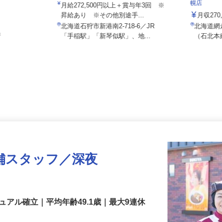
花王ロジスティクス株式会社 石狩LC
株式会社
幌店
月給272,500円以上＋賞与年3回 ※
昇給あり ※その他別途手...
月収2
北海道石狩市新港南2-718-6／JR
北海道
所
「手稲駅」「新琴似駅」、地...
（石北
舗スタッフ／深夜
アル確立｜平均年齢49.1歳｜最大9連休