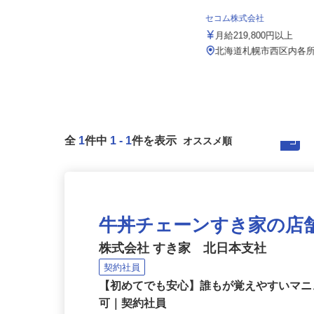
株式会社 すき家 北日本支社／243号美
幌店
セコム株式会社
月収270,000円以上（想定）
月給219,800円以上
北海道網走郡美幌町字青山北46-1
（石北本線「美幌駅」より徒歩3...
北海道札幌市西区内各
全
1
件中
1
-
1
件を表示
牛丼チェーンすき家の店
株式会社 すき家 北日本支社
契約社員
【初めてでも安心】誰もが覚えやすいマニュ