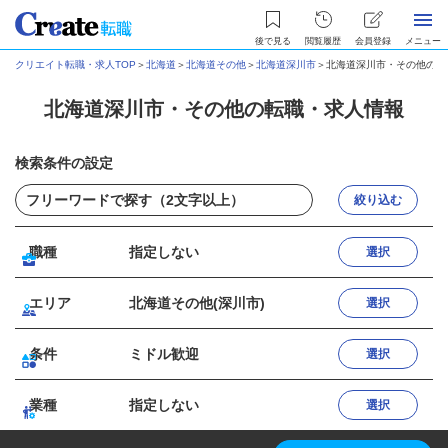
後で見る
閲覧履歴
会員登録
メニュー
クリエイト転職・求人TOP
＞
北海道
＞
北海道その他
＞
北海道深川市
＞
北海道深川市・その他の転
北海道深川市・その他の転職・求人情報
検索条件の設定
絞り込む
職種
指定しない
選択
エリア
北海道その他(深川市)
選択
条件
ミドル歓迎
選択
業種
指定しない
選択