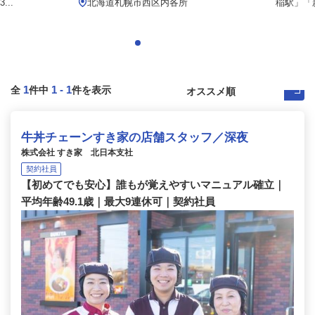
..
北海道札幌市西区内各所
稲駅」「新
1
1
-
1
全
件中
件を表示
牛丼チェーンすき家の店舗スタッフ／深夜
株式会社 すき家 北日本支社
契約社員
【初めてでも安心】誰もが覚えやすいマニュアル確立｜
平均年齢49.1歳｜最大9連休可｜契約社員