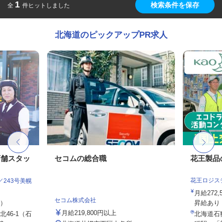
1
検索条件を保存
全
件ヒットしました
北海道のピックアップPR求人
店舗スタッ
セコムの総合職
花王製品
花王ロジス
243号美幌
月給272
セコム株式会社
定）
昇給あり
月給219,800円以上
46-1（石
北海道石狩