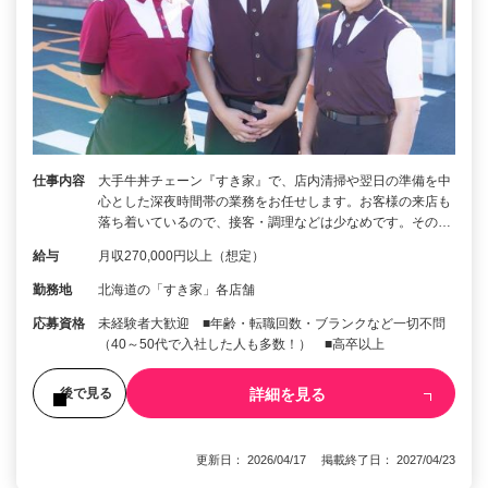
仕事内容
大手牛丼チェーン『すき家』で、店内清掃や翌日の準備を中
心とした深夜時間帯の業務をお任せします。お客様の来店も
落ち着いているので、接客・調理などは少なめです。その…
給与
月収270,000円以上（想定）
勤務地
北海道の「すき家」各店舗
応募資格
未経験者大歓迎 ■年齢・転職回数・ブランクなど一切不問
（40～50代で入社した人も多数！） ■高卒以上
詳細を見る
後で見る
更新日： 2026/04/17 掲載終了日： 2027/04/23