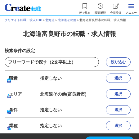
後で見る
閲覧履歴
会員登録
メニュー
クリエイト転職・求人TOP
＞
北海道
＞
北海道その他
＞
北海道富良野市の転職・求人情報
北海道富良野市の転職・求人情報
検索条件の設定
絞り込む
職種
指定しない
選択
エリア
北海道その他(富良野市)
選択
条件
指定しない
選択
業種
指定しない
選択