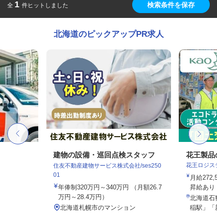
1
検索条件を保存
全
件ヒットしました
北海道のピックアップPR求人
建物の設備・巡回点検スタッフ
花王製品
花王ロジス
住友不動産建物サービス株式会社/ses250
01
月給272
年俸制320万円～340万円 （月額26.7
昇給あり
万円～28.4万円）
北海道石狩
北海道札幌市のマンション
稲駅」「新