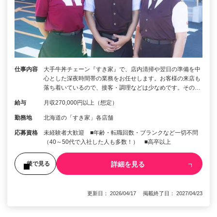
仕事内容
大手牛丼チェーン『すき家』で、店内清掃や翌日の準備を中
心とした深夜時間帯の業務をお任せします。お客様の来店も
落ち着いているので、接客・調理などは少なめです。その…
給与
月収270,000円以上（想定）
勤務地
北海道の「すき家」各店舗
応募資格
未経験者大歓迎 ■年齢・転職回数・ブランクなど一切不問
（40～50代で入社した人も多数！） ■高卒以上
詳細を見る
後で見る
更新日： 2026/04/17 掲載終了日： 2027/04/23