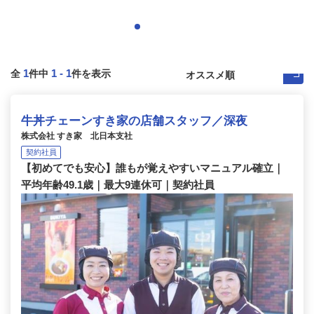
1
1
-
1
全
件中
件を表示
牛丼チェーンすき家の店舗スタッフ／深夜
株式会社 すき家 北日本支社
契約社員
【初めてでも安心】誰もが覚えやすいマニュアル確立｜
平均年齢49.1歳｜最大9連休可｜契約社員