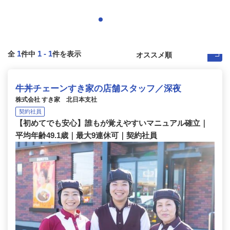
1
1
-
1
全
件中
件を表示
牛丼チェーンすき家の店舗スタッフ／深夜
株式会社 すき家 北日本支社
契約社員
【初めてでも安心】誰もが覚えやすいマニュアル確立｜
平均年齢49.1歳｜最大9連休可｜契約社員