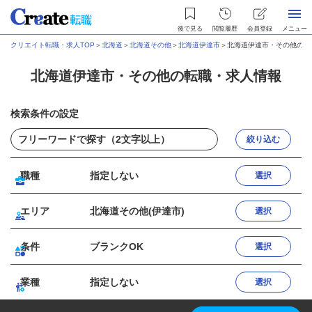
後で見る
閲覧履歴
会員登録
メニュー
クリエイト転職・求人TOP
＞
北海道
＞
北海道その他
＞
北海道伊達市
＞
北海道伊達市・その他の転
北海道伊達市・その他の転職・求人情報
検索条件の設定
絞り込む
職種
指定しない
選択
エリア
北海道その他(伊達市)
選択
条件
ブランクOK
選択
業種
指定しない
選択