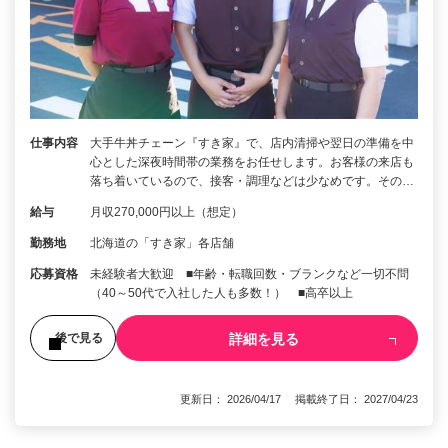
仕事内容
大手牛丼チェーン『すき家』で、店内清掃や翌日の準備を中
心とした深夜時間帯の業務をお任せします。お客様の来店も
落ち着いているので、接客・調理などは少なめです。その…
給与
月収270,000円以上（想定）
勤務地
北海道の「すき家」各店舗
応募資格
未経験者大歓迎 ■年齢・転職回数・ブランクなど一切不問
（40～50代で入社した人も多数！） ■高卒以上
詳細を見る
後で見る
更新日： 2026/04/17 掲載終了日： 2027/04/23