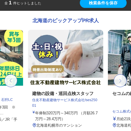
1
検索条件を保存
全
件ヒットしました
北海道のピックアップPR求人
フ
建物の設備・巡回点検スタッフ
セコムの
石狩LC
住友不動産建物サービス株式会社/ses250
01
与年3回 ※
セコム株式
..
年俸制320万円～340万円 （月額26.7
万円～28.4万円）
月給219
6／JR「手
北海道札幌市のマンション
北海道