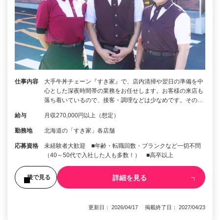
仕事内容
大手牛丼チェーン『すき家』で、店内清掃や翌日の準備を中
心とした深夜時間帯の業務をお任せします。お客様の来店も
落ち着いているので、接客・調理などは少なめです。その…
給与
月収270,000円以上（想定）
勤務地
北海道の「すき家」各店舗
応募資格
未経験者大歓迎 ■年齢・転職回数・ブランクなど一切不問
（40～50代で入社した人も多数！） ■高卒以上
詳細を見る
後で見る
更新日： 2026/04/17 掲載終了日： 2027/04/23