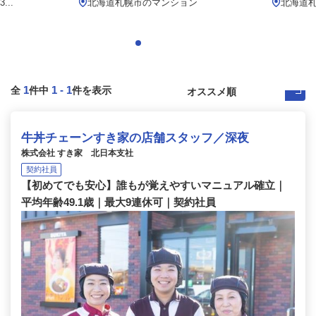
..
北海道札幌市のマンション
北海道
1
1
-
1
全
件中
件を表示
牛丼チェーンすき家の店舗スタッフ／深夜
株式会社 すき家 北日本支社
契約社員
【初めてでも安心】誰もが覚えやすいマニュアル確立｜
平均年齢49.1歳｜最大9連休可｜契約社員