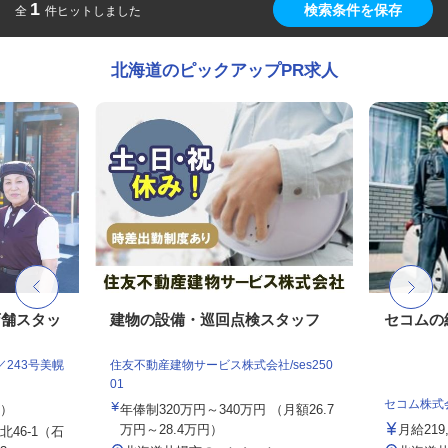
1
検索条件を保存
全
件ヒットしました
北海道のピックアップPR求人
店舗スタッ
建物の設備・巡回点検スタッフ
セコムの
243号美幌
住友不動産建物サービス株式会社/ses250
01
セコム株式
定）
年俸制320万円～340万円 （月額26.7
万円～28.4万円）
月給219
46-1（石