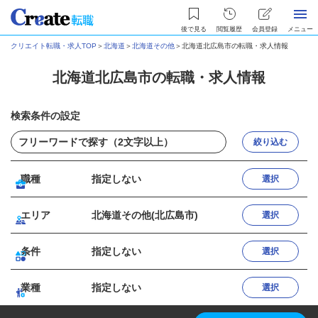
後で見る
閲覧履歴
会員登録
メニュー
クリエイト転職・求人TOP
＞
北海道
＞
北海道その他
＞
北海道北広島市の転職・求人情報
北海道北広島市の転職・求人情報
検索条件の設定
絞り込む
職種
指定しない
選択
エリア
北海道その他(北広島市)
選択
条件
指定しない
選択
業種
指定しない
選択