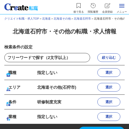
後で見る
閲覧履歴
会員登録
メニュー
クリエイト転職・求人TOP
＞
北海道
＞
北海道その他
＞
北海道石狩市
＞
北海道石狩市・その他の転
北海道石狩市・その他の転職・求人情報
検索条件の設定
絞り込む
職種
指定しない
選択
エリア
北海道その他(石狩市)
選択
条件
研修制度充実
選択
業種
指定しない
選択