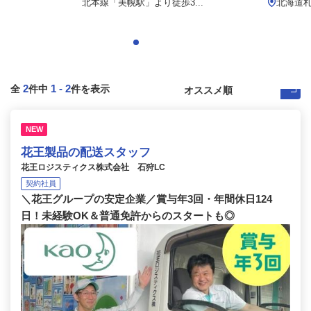
北本線「美幌駅」より徒歩3...
北海道
2
1
-
2
全
件中
件を表示
NEW
花王製品の配送スタッフ
花王ロジスティクス株式会社 石狩LC
契約社員
＼花王グループの安定企業／賞与年3回・年間休日124
日！未経験OK＆普通免許からのスタートも◎