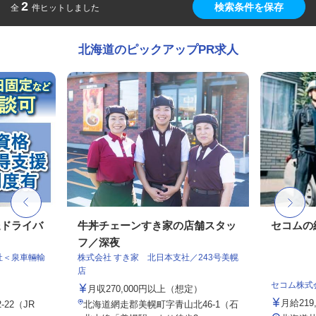
2
検索条件を保存
全
件ヒットしました
北海道のピックアップPR求人
送ドライバ
牛丼チェーンすき家の店舗スタッ
セコムの
フ／深夜
社＜泉車輛輸
株式会社 すき家 北日本支社／243号美幌
店
セコム株式
月収270,000円以上（想定）
月給219
22（JR
北海道網走郡美幌町字青山北46-1（石