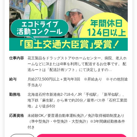
仕事内容
花王製品をドラッグストアやホームセンター、病院、老人ホ
ームなどに3tまたは4t車を利用して配送するお仕事です。 配
送ルートは「配送計画ソフト」にて決定しますの…
給与
月給272,500円以上＋賞与年3回 ※昇給あり ※その他別途
手当あり
勤務地
北海道石狩市新港南2-718-6／JR「手稲駅」「新琴似駅」、
地下鉄「麻生駅」から車で約20分／最寄バス停「石狩工業団
地」より徒歩6分
応募資格
未経験OK／要普通自動車運転免許／免許取得補助制度あり
（準中型免許・中型免許・大型免許）※3年間継続勤務条件
付き