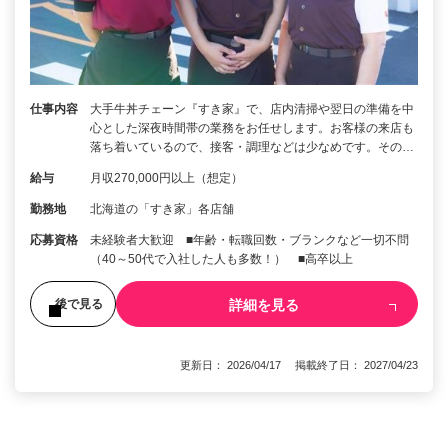
仕事内容
大手牛丼チェーン『すき家』で、店内清掃や翌日の準備を中
心とした深夜時間帯の業務をお任せします。お客様の来店も
落ち着いているので、接客・調理などは少なめです。その…
給与
月収270,000円以上（想定）
勤務地
北海道の「すき家」各店舗
応募資格
未経験者大歓迎 ■年齢・転職回数・ブランクなど一切不問
（40～50代で入社した人も多数！） ■高卒以上
詳細を見る
後で見る
更新日： 2026/04/17 掲載終了日： 2027/04/23
1