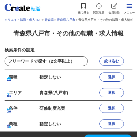
後で見る
閲覧履歴
会員登録
メニュー
クリエイト転職・求人TOP
＞
青森県
＞
青森県八戸市
＞
青森県八戸市・その他の転職・求人情報
青森県八戸市・その他の転職・求人情報
検索条件の設定
絞り込む
職種
指定しない
選択
エリア
青森県(八戸市)
選択
条件
研修制度充実
選択
業種
指定しない
選択