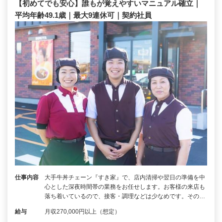
【初めてでも安心】誰もが覚えやすいマニュアル確立｜
平均年齢49.1歳｜最大9連休可｜契約社員
仕事内容
大手牛丼チェーン『すき家』で、店内清掃や翌日の準備を中
心とした深夜時間帯の業務をお任せします。お客様の来店も
落ち着いているので、接客・調理などは少なめです。その…
給与
月収270,000円以上（想定）