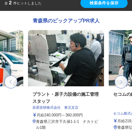
2
検索条件を保存
全
件ヒットしました
青森県のピックアップPR求人
プラント・原子力設備の施工管理
セコムの
スタッフ
辰星技研株式会社 東北支店
セコム株式
月給240,000円～360,000円
月給219
青森県三沢市下久保1-1-1 ナカトビ
ル1階
青森県