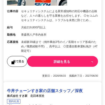
仕事内容
セキュリティシステムによる異常感知時の対応や機器の点検
など、人々の暮らしを守る業務をお任せします。 ◎セコムの
セキュリティシステムは、トラブルを未然に防ぐため…
給与
月給219,800円以上
勤務地
青森県八戸市内各所
応募資格
未経験39歳まで（例外事由3号のイ／長期キャリア形成のた
め／職業経験不問）、高卒以上 ◎普通自動車運転免許（AT
限定可）
詳細を見る
後で見る
更新日： 2026/06/15 掲載終了日： 2027/06/30
牛丼チェーンすき家の店舗スタッフ／深夜
株式会社 すき家 北日本支社
契約社員