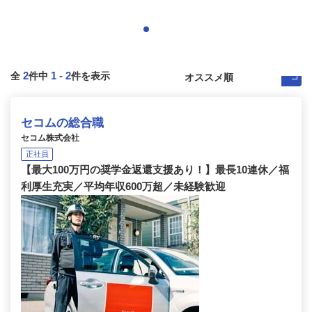
2
1
-
2
全
件中
件を表示
セコムの総合職
セコム株式会社
正社員
【最大100万円の奨学金返還支援あり！】最長10連休／福
利厚生充実／平均年収600万超／未経験歓迎