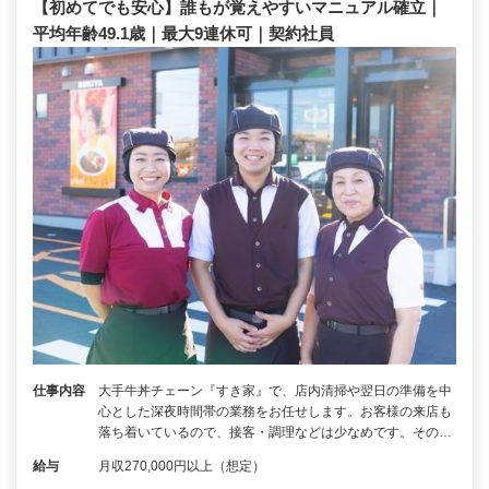
【初めてでも安心】誰もが覚えやすいマニュアル確立｜
平均年齢49.1歳｜最大9連休可｜契約社員
仕事内容
大手牛丼チェーン『すき家』で、店内清掃や翌日の準備を中
心とした深夜時間帯の業務をお任せします。お客様の来店も
落ち着いているので、接客・調理などは少なめです。その…
給与
月収270,000円以上（想定）