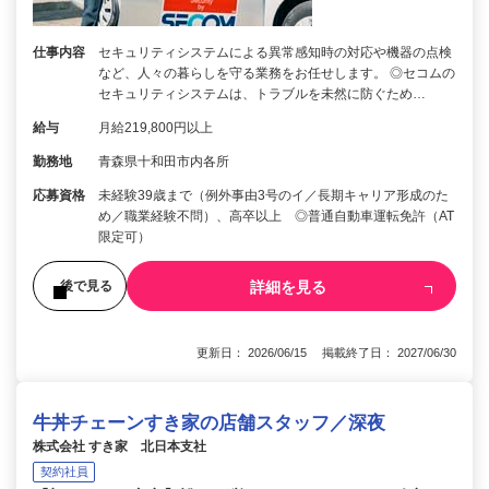
仕事内容
セキュリティシステムによる異常感知時の対応や機器の点検
など、人々の暮らしを守る業務をお任せします。 ◎セコムの
セキュリティシステムは、トラブルを未然に防ぐため…
給与
月給219,800円以上
勤務地
青森県十和田市内各所
応募資格
未経験39歳まで（例外事由3号のイ／長期キャリア形成のた
め／職業経験不問）、高卒以上 ◎普通自動車運転免許（AT
限定可）
詳細を見る
後で見る
更新日： 2026/06/15 掲載終了日： 2027/06/30
牛丼チェーンすき家の店舗スタッフ／深夜
株式会社 すき家 北日本支社
契約社員