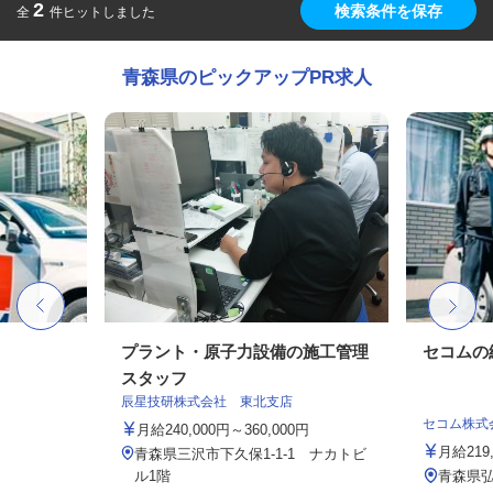
2
検索条件を保存
全
件ヒットしました
青森県のピックアップPR求人
プラント・原子力設備の施工管理
セコムの
スタッフ
辰星技研株式会社 東北支店
セコム株式
月給240,000円～360,000円
月給219
青森県三沢市下久保1-1-1 ナカトビ
ル1階
青森県