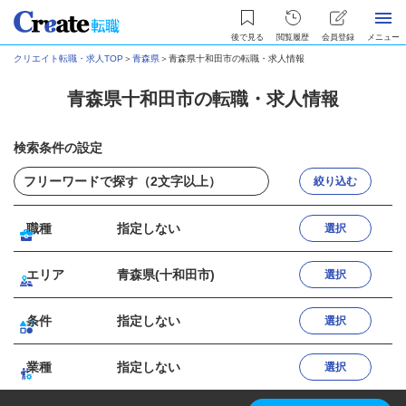
後で見る
閲覧履歴
会員登録
メニュー
クリエイト転職・求人TOP
＞
青森県
＞
青森県十和田市の転職・求人情報
青森県十和田市の転職・求人情報
検索条件の設定
絞り込む
職種
指定しない
選択
エリア
青森県(十和田市)
選択
条件
指定しない
選択
業種
指定しない
選択