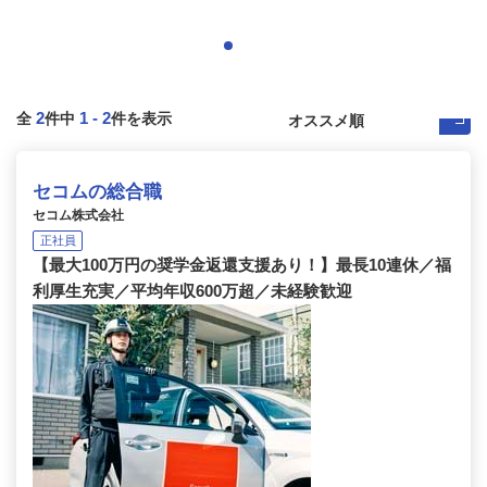
2
1
-
2
全
件中
件を表示
セコムの総合職
セコム株式会社
正社員
【最大100万円の奨学金返還支援あり！】最長10連休／福
利厚生充実／平均年収600万超／未経験歓迎