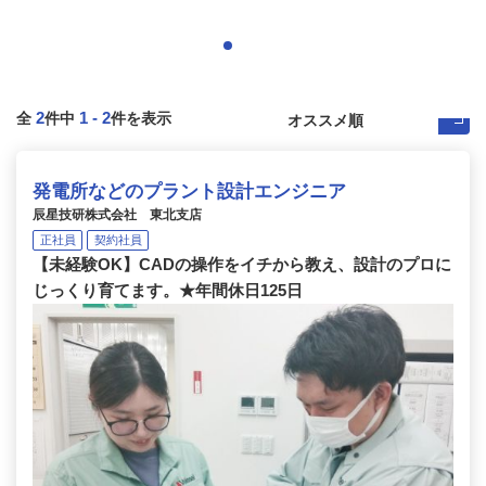
2
1
-
2
全
件中
件を表示
発電所などのプラント設計エンジニア
辰星技研株式会社 東北支店
正社員
契約社員
【未経験OK】CADの操作をイチから教え、設計のプロに
じっくり育てます。★年間休日125日