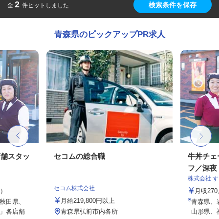
2
検索条件を保存
全
件ヒットしました
青森県のピックアップPR求人
店舗スタッ
セコムの総合職
牛丼チェ
フ／深夜
株式会社 
セコム株式会社
定）
月収27
月給219,800円以上
秋田県、
青森県、
」各店舗
青森県弘前市内各所
山形県、