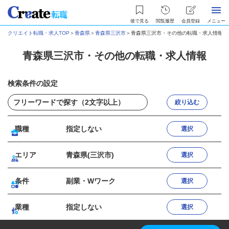
後で見る
閲覧履歴
会員登録
メニュー
クリエイト転職・求人TOP
＞
青森県
＞
青森県三沢市
＞
青森県三沢市・その他の転職・求人情報
青森県三沢市・その他の転職・求人情報
検索条件の設定
絞り込む
職種
指定しない
選択
エリア
青森県(三沢市)
選択
条件
副業・Wワーク
選択
業種
指定しない
選択