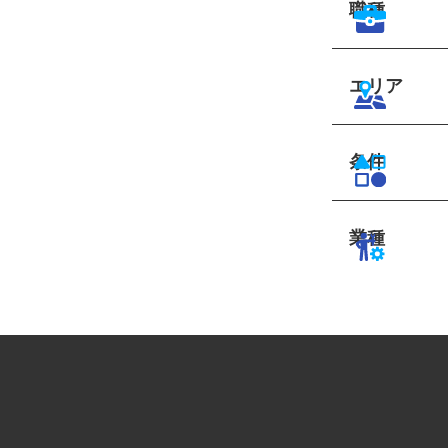
職種
エリア
条件
業種