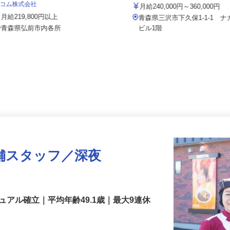
辰星技研株式会社 東北支店
セコム株式会社
月給240,000円～360,000円
月給219,800円以上
青森県三沢市下久保1-1-1
青森県弘前市内各所
ビル1階
舗スタッフ／深夜
アル確立｜平均年齢49.1歳｜最大9連休