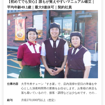
【初めてでも安心】誰もが覚えやすいマニュアル確立｜
平均年齢49.1歳｜最大9連休可｜契約社員
仕事内容
大手牛丼チェーン『すき家』で、店内清掃や翌日の準備を中
心とした深夜時間帯の業務をお任せします。お客様の来店も
落ち着いているので、接客・調理などは少なめです。その…
給与
月収270,000円以上（想定）