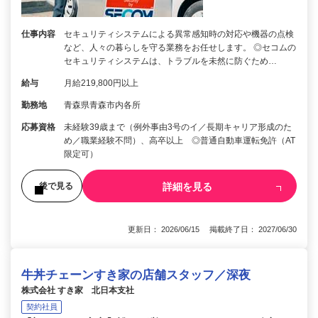
仕事内容
セキュリティシステムによる異常感知時の対応や機器の点検
など、人々の暮らしを守る業務をお任せします。 ◎セコムの
セキュリティシステムは、トラブルを未然に防ぐため…
給与
月給219,800円以上
勤務地
青森県青森市内各所
応募資格
未経験39歳まで（例外事由3号のイ／長期キャリア形成のた
め／職業経験不問）、高卒以上 ◎普通自動車運転免許（AT
限定可）
詳細を見る
後で見る
更新日： 2026/06/15 掲載終了日： 2027/06/30
牛丼チェーンすき家の店舗スタッフ／深夜
株式会社 すき家 北日本支社
契約社員