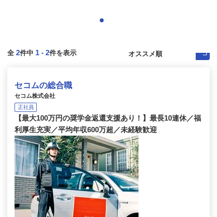
2
1
-
2
全
件中
件を表示
セコムの総合職
セコム株式会社
正社員
【最大100万円の奨学金返還支援あり！】最長10連休／福
利厚生充実／平均年収600万超／未経験歓迎