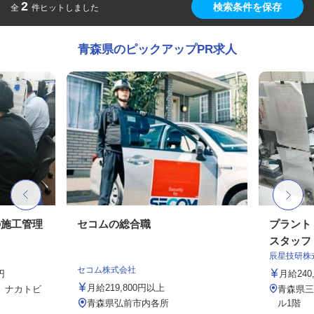
2
検索条件を保存
全
件ヒットしました
青森県のピックアップPR求人
の施工管理
セコムの総合職
プラント
スタッフ
辰星技研株
セコム株式会社
円
月給240,
月給219,800円以上
1 ナカトビ
青森県三
青森県弘前市内各所
ル1階