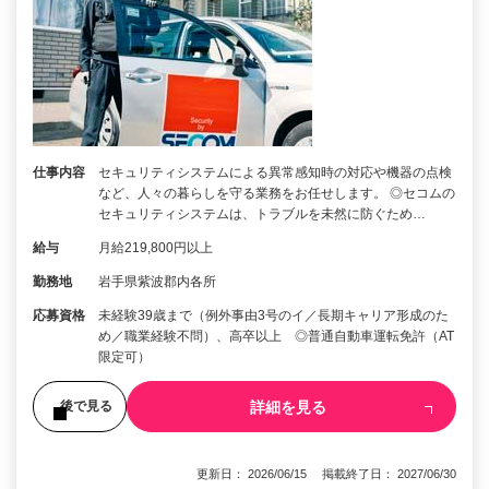
仕事内容
セキュリティシステムによる異常感知時の対応や機器の点検
など、人々の暮らしを守る業務をお任せします。 ◎セコムの
セキュリティシステムは、トラブルを未然に防ぐため…
給与
月給219,800円以上
勤務地
岩手県紫波郡内各所
応募資格
未経験39歳まで（例外事由3号のイ／長期キャリア形成のた
め／職業経験不問）、高卒以上 ◎普通自動車運転免許（AT
限定可）
詳細を見る
後で見る
更新日： 2026/06/15 掲載終了日： 2027/06/30