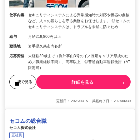
仕事内容
セキュリティシステムによる異常感知時の対応や機器の点検
など、人々の暮らしを守る業務をお任せします。 ◎セコムの
セキュリティシステムは、トラブルを未然に防ぐため…
給与
月給219,800円以上
勤務地
岩手県久慈市内各所
応募資格
未経験39歳まで（例外事由3号のイ／長期キャリア形成のた
め／職業経験不問）、高卒以上 ◎普通自動車運転免許（AT
限定可）
詳細を見る
後で見る
更新日： 2026/06/15 掲載終了日： 2027/06/30
セコムの総合職
セコム株式会社
正社員