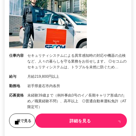
仕事内容
セキュリティシステムによる異常感知時の対応や機器の点検
など、人々の暮らしを守る業務をお任せします。 ◎セコムの
セキュリティシステムは、トラブルを未然に防ぐため…
給与
月給219,800円以上
勤務地
岩手県釜石市内各所
応募資格
未経験39歳まで（例外事由3号のイ／長期キャリア形成のた
め／職業経験不問）、高卒以上 ◎普通自動車運転免許（AT
限定可）
詳細を見る
後で見る