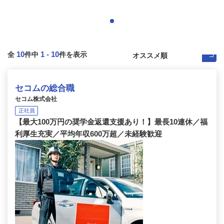
10
1
-
10
全
件中
件を表示
セコムの総合職
セコム株式会社
正社員
【最大100万円の奨学金返還支援あり！】最長10連休／福
利厚生充実／平均年収600万超／未経験歓迎