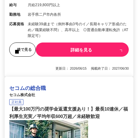
給与
月給219,800円以上
勤務地
岩手県二戸市内各所
応募資格
未経験39歳まで（例外事由3号のイ／長期キャリア形成のた
め／職業経験不問）、高卒以上 ◎普通自動車運転免許（AT
限定可）
詳細を見る
後で見る
更新日： 2026/06/15 掲載終了日： 2027/06/30
セコムの総合職
セコム株式会社
正社員
【最大100万円の奨学金返還支援あり！】最長10連休／福
利厚生充実／平均年収600万超／未経験歓迎