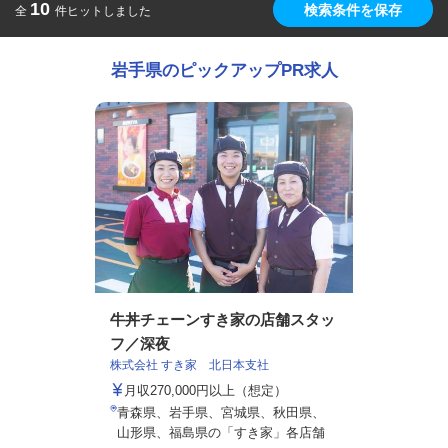
10
検索条件を保存
全
件ヒットしました
岩手県のピックアップPR求人
牛丼チェーンすき家の店舗スタッ
フ／深夜
株式会社 すき家 北日本支社
月収270,000円以上（想定）
青森県、岩手県、宮城県、秋田県、
山形県、福島県の「すき家」各店舗