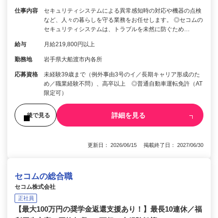
仕事内容
セキュリティシステムによる異常感知時の対応や機器の点検
など、人々の暮らしを守る業務をお任せします。 ◎セコムの
セキュリティシステムは、トラブルを未然に防ぐため…
給与
月給219,800円以上
勤務地
岩手県大船渡市内各所
応募資格
未経験39歳まで（例外事由3号のイ／長期キャリア形成のた
め／職業経験不問）、高卒以上 ◎普通自動車運転免許（AT
限定可）
詳細を見る
後で見る
更新日： 2026/06/15 掲載終了日： 2027/06/30
セコムの総合職
セコム株式会社
正社員
【最大100万円の奨学金返還支援あり！】最長10連休／福