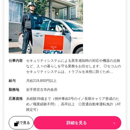
仕事内容
セキュリティシステムによる異常感知時の対応や機器の点検
など、人々の暮らしを守る業務をお任せします。 ◎セコムの
セキュリティシステムは、トラブルを未然に防ぐため…
給与
月給219,800円以上
勤務地
岩手県宮古市内各所
応募資格
未経験39歳まで（例外事由3号のイ／長期キャリア形成のた
め／職業経験不問）、高卒以上 ◎普通自動車運転免許（AT
限定可）
詳細を見る
後で見る