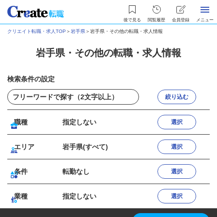
後で見る
閲覧履歴
会員登録
メニュー
クリエイト転職・求人TOP
＞
岩手県
＞
岩手県・その他の転職・求人情報
岩手県・その他の転職・求人情報
検索条件の設定
絞り込む
職種
指定しない
選択
エリア
岩手県(すべて)
選択
条件
転勤なし
選択
業種
指定しない
選択