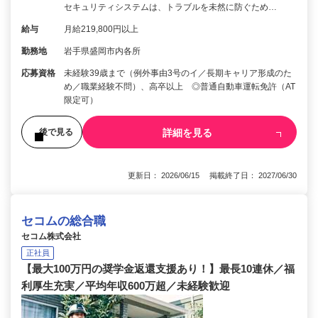
セキュリティシステムは、トラブルを未然に防ぐため…
給与
月給219,800円以上
勤務地
岩手県盛岡市内各所
応募資格
未経験39歳まで（例外事由3号のイ／長期キャリア形成のた
め／職業経験不問）、高卒以上 ◎普通自動車運転免許（AT
限定可）
詳細を見る
後で見る
更新日： 2026/06/15 掲載終了日： 2027/06/30
セコムの総合職
セコム株式会社
正社員
【最大100万円の奨学金返還支援あり！】最長10連休／福
利厚生充実／平均年収600万超／未経験歓迎