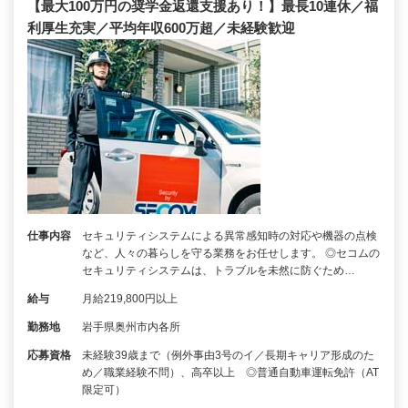
【最大100万円の奨学金返還支援あり！】最長10連休／福
利厚生充実／平均年収600万超／未経験歓迎
仕事内容
セキュリティシステムによる異常感知時の対応や機器の点検
など、人々の暮らしを守る業務をお任せします。 ◎セコムの
セキュリティシステムは、トラブルを未然に防ぐため…
給与
月給219,800円以上
勤務地
岩手県奥州市内各所
応募資格
未経験39歳まで（例外事由3号のイ／長期キャリア形成のた
め／職業経験不問）、高卒以上 ◎普通自動車運転免許（AT
限定可）