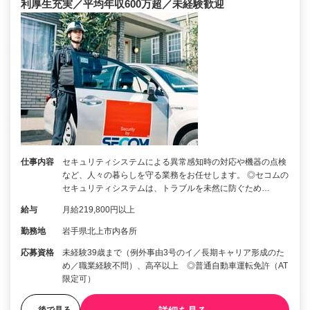
利厚生充実／平均年収600万超／未経験歓迎
仕事内容
セキュリティシステムによる異常感知時の対応や機器の点検
など、人々の暮らしを守る業務をお任せします。 ◎セコムの
セキュリティシステムは、トラブルを未然に防ぐため…
給与
月給219,800円以上
勤務地
岩手県北上市内各所
応募資格
未経験39歳まで（例外事由3号のイ／長期キャリア形成のた
め／職業経験不問）、高卒以上 ◎普通自動車運転免許（AT
限定可）