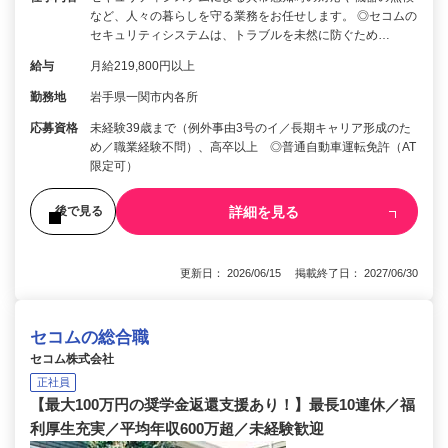
など、人々の暮らしを守る業務をお任せします。 ◎セコムの
セキュリティシステムは、トラブルを未然に防ぐため…
給与
月給219,800円以上
勤務地
岩手県一関市内各所
応募資格
未経験39歳まで（例外事由3号のイ／長期キャリア形成のた
め／職業経験不問）、高卒以上 ◎普通自動車運転免許（AT
限定可）
詳細を見る
後で見る
更新日： 2026/06/15 掲載終了日： 2027/06/30
セコムの総合職
セコム株式会社
正社員
【最大100万円の奨学金返還支援あり！】最長10連休／福
利厚生充実／平均年収600万超／未経験歓迎