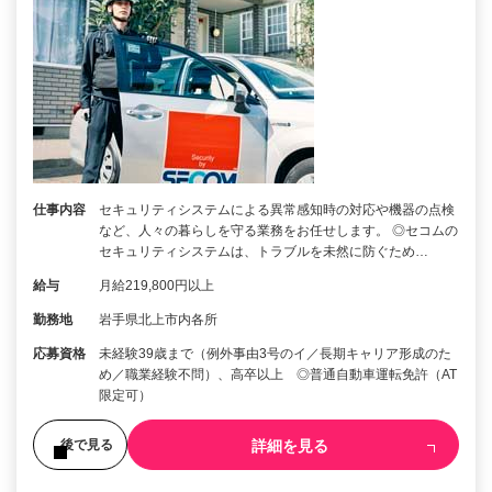
仕事内容
セキュリティシステムによる異常感知時の対応や機器の点検
など、人々の暮らしを守る業務をお任せします。 ◎セコムの
セキュリティシステムは、トラブルを未然に防ぐため…
給与
月給219,800円以上
勤務地
岩手県北上市内各所
応募資格
未経験39歳まで（例外事由3号のイ／長期キャリア形成のた
め／職業経験不問）、高卒以上 ◎普通自動車運転免許（AT
限定可）
詳細を見る
後で見る