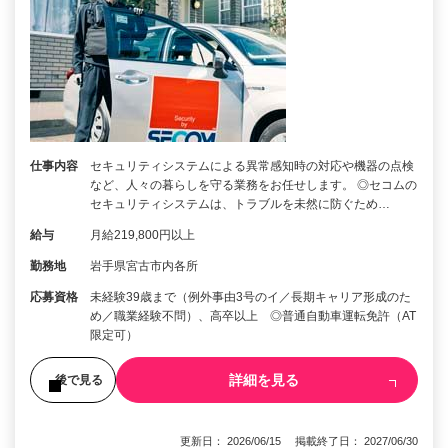
仕事内容
セキュリティシステムによる異常感知時の対応や機器の点検
など、人々の暮らしを守る業務をお任せします。 ◎セコムの
セキュリティシステムは、トラブルを未然に防ぐため…
給与
月給219,800円以上
勤務地
岩手県宮古市内各所
応募資格
未経験39歳まで（例外事由3号のイ／長期キャリア形成のた
め／職業経験不問）、高卒以上 ◎普通自動車運転免許（AT
限定可）
詳細を見る
後で見る
更新日： 2026/06/15 掲載終了日： 2027/06/30