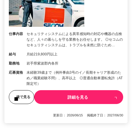
仕事内容
セキュリティシステムによる異常感知時の対応や機器の点検
など、人々の暮らしを守る業務をお任せします。 ◎セコムの
セキュリティシステムは、トラブルを未然に防ぐため…
給与
月給219,800円以上
勤務地
岩手県紫波郡内各所
応募資格
未経験39歳まで（例外事由3号のイ／長期キャリア形成のた
め／職業経験不問）、高卒以上 ◎普通自動車運転免許（AT
限定可）
詳細を見る
後で見る
更新日： 2026/06/15 掲載終了日： 2027/06/30