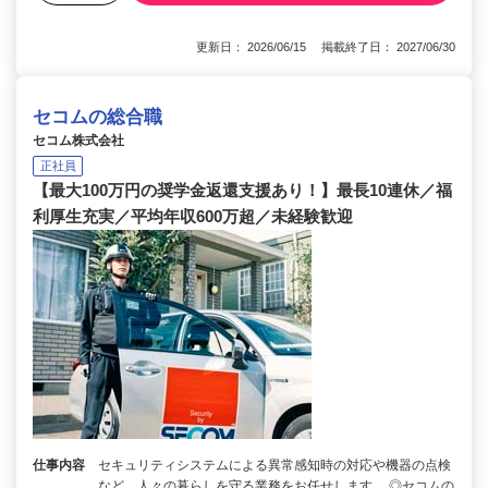
更新日： 2026/06/15 掲載終了日： 2027/06/30
セコムの総合職
セコム株式会社
正社員
【最大100万円の奨学金返還支援あり！】最長10連休／福
利厚生充実／平均年収600万超／未経験歓迎
仕事内容
セキュリティシステムによる異常感知時の対応や機器の点検
など、人々の暮らしを守る業務をお任せします。 ◎セコムの