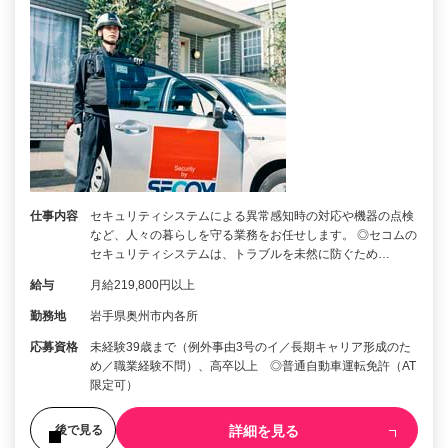
仕事内容
セキュリティシステムによる異常感知時の対応や機器の点検
など、人々の暮らしを守る業務をお任せします。 ◎セコムの
セキュリティシステムは、トラブルを未然に防ぐため…
給与
月給219,800円以上
勤務地
岩手県奥州市内各所
応募資格
未経験39歳まで（例外事由3号のイ／長期キャリア形成のた
め／職業経験不問）、高卒以上 ◎普通自動車運転免許（AT
限定可）
詳細を見る
後で見る