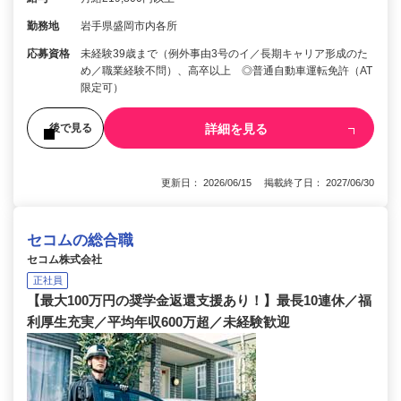
勤務地
岩手県盛岡市内各所
応募資格
未経験39歳まで（例外事由3号のイ／長期キャリア形成のた
め／職業経験不問）、高卒以上 ◎普通自動車運転免許（AT
限定可）
詳細を見る
後で見る
更新日： 2026/06/15 掲載終了日： 2027/06/30
セコムの総合職
セコム株式会社
正社員
【最大100万円の奨学金返還支援あり！】最長10連休／福
利厚生充実／平均年収600万超／未経験歓迎