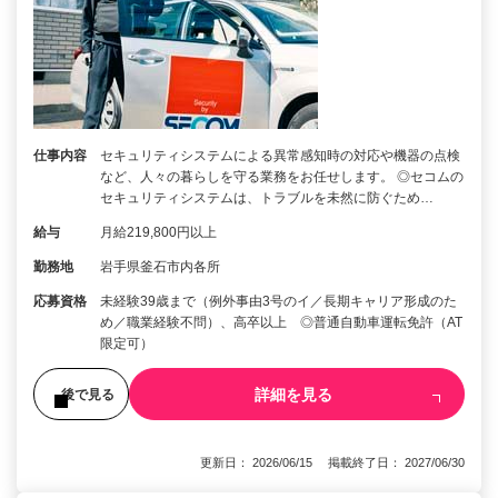
仕事内容
セキュリティシステムによる異常感知時の対応や機器の点検
など、人々の暮らしを守る業務をお任せします。 ◎セコムの
セキュリティシステムは、トラブルを未然に防ぐため…
給与
月給219,800円以上
勤務地
岩手県釜石市内各所
応募資格
未経験39歳まで（例外事由3号のイ／長期キャリア形成のた
め／職業経験不問）、高卒以上 ◎普通自動車運転免許（AT
限定可）
詳細を見る
後で見る
更新日： 2026/06/15 掲載終了日： 2027/06/30