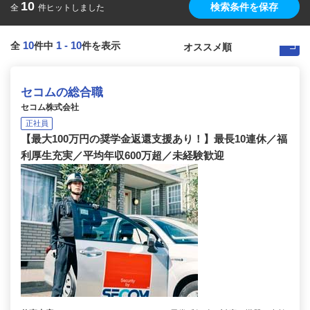
10
検索条件を保存
全
件ヒットしました
10
1
-
10
全
件中
件を表示
セコムの総合職
セコム株式会社
正社員
【最大100万円の奨学金返還支援あり！】最長10連休／福
利厚生充実／平均年収600万超／未経験歓迎