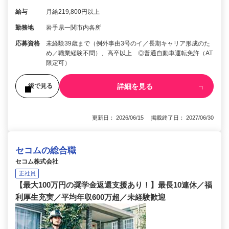
給与
月給219,800円以上
勤務地
岩手県一関市内各所
応募資格
未経験39歳まで（例外事由3号のイ／長期キャリア形成のた
め／職業経験不問）、高卒以上 ◎普通自動車運転免許（AT
限定可）
詳細を見る
後で見る
更新日： 2026/06/15 掲載終了日： 2027/06/30
セコムの総合職
セコム株式会社
正社員
【最大100万円の奨学金返還支援あり！】最長10連休／福
利厚生充実／平均年収600万超／未経験歓迎