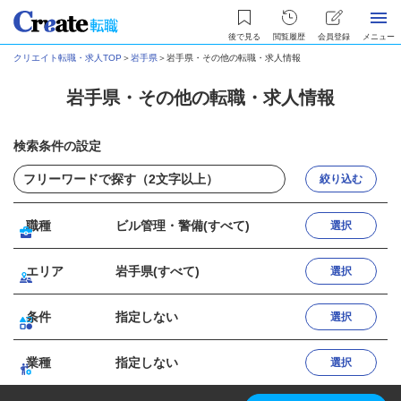
後で見る
閲覧履歴
会員登録
メニュー
クリエイト転職・求人TOP
＞
岩手県
＞
岩手県・その他の転職・求人情報
岩手県・その他の転職・求人情報
検索条件の設定
絞り込む
職種
ビル管理・警備(すべて)
選択
エリア
岩手県(すべて)
選択
条件
指定しない
選択
業種
指定しない
選択