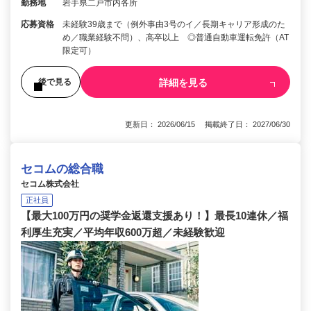
勤務地
岩手県二戸市内各所
応募資格
未経験39歳まで（例外事由3号のイ／長期キャリア形成のた
め／職業経験不問）、高卒以上 ◎普通自動車運転免許（AT
限定可）
詳細を見る
後で見る
更新日： 2026/06/15 掲載終了日： 2027/06/30
セコムの総合職
セコム株式会社
正社員
【最大100万円の奨学金返還支援あり！】最長10連休／福
利厚生充実／平均年収600万超／未経験歓迎