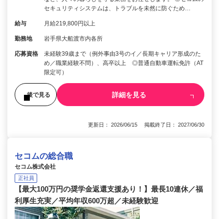
セキュリティシステムは、トラブルを未然に防ぐため…
給与
月給219,800円以上
勤務地
岩手県大船渡市内各所
応募資格
未経験39歳まで（例外事由3号のイ／長期キャリア形成のた
め／職業経験不問）、高卒以上 ◎普通自動車運転免許（AT
限定可）
詳細を見る
後で見る
更新日： 2026/06/15 掲載終了日： 2027/06/30
セコムの総合職
セコム株式会社
正社員
【最大100万円の奨学金返還支援あり！】最長10連休／福
利厚生充実／平均年収600万超／未経験歓迎