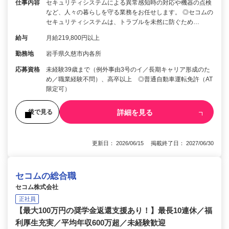
仕事内容
セキュリティシステムによる異常感知時の対応や機器の点検
など、人々の暮らしを守る業務をお任せします。 ◎セコムの
セキュリティシステムは、トラブルを未然に防ぐため…
給与
月給219,800円以上
勤務地
岩手県久慈市内各所
応募資格
未経験39歳まで（例外事由3号のイ／長期キャリア形成のた
め／職業経験不問）、高卒以上 ◎普通自動車運転免許（AT
限定可）
詳細を見る
後で見る
更新日： 2026/06/15 掲載終了日： 2027/06/30
セコムの総合職
セコム株式会社
正社員
【最大100万円の奨学金返還支援あり！】最長10連休／福
利厚生充実／平均年収600万超／未経験歓迎