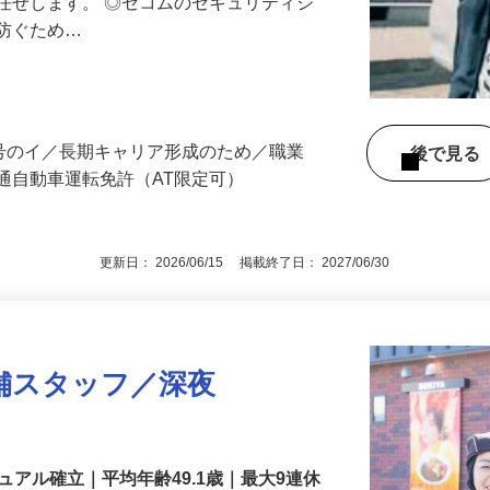
る異常感知時の対応や機器の点検など、
任せします。 ◎セコムのセキュリティシ
に防ぐため…
3号のイ／長期キャリア形成のため／職業
後で見
通自動車運転免許（AT限定可）
更新日： 2026/06/15 掲載終了日： 2027/06/30
舗スタッフ／深夜