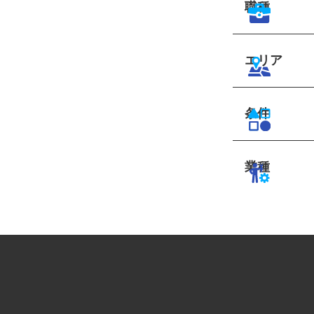
職種
エリア
条件
業種