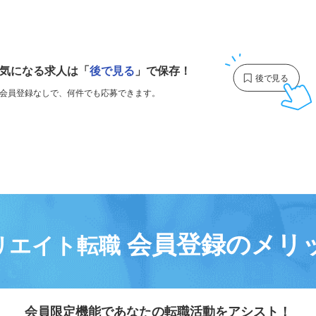
1
気になる求人は
「
後で見る
」で保存！
会員登録なしで、
何件でも応募できます。
会員登録のメリ
リエイト転職