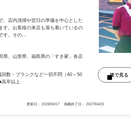
アル確立｜平均年齢49.1歳｜最大9連休
』で、店内清掃や翌日の準備を中心とした
します。お客様の来店も落ち着いているの
めです。その…
秋田県、山形県、福島県の「すき家」各店
職回数・ブランクなど一切不問（40～50
後で見
■高卒以上
更新日： 2026/04/17 掲載終了日： 2027/04/23