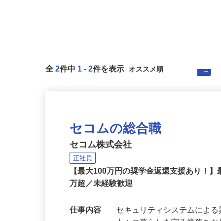
全
2
件中
1
-
2
件を表示
セコムの総合職
セコム株式会社
正社員
【最大100万円の奨学金返還支援あり！】
万超／未経験歓迎