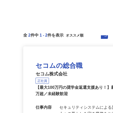
全
2
件中
1
-
2
件を表示
セコムの総合職
セコム株式会社
正社員
【最大100万円の奨学金返還支援あり！】
万超／未経験歓迎