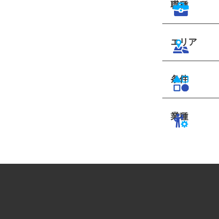
職種
エリア
条件
業種