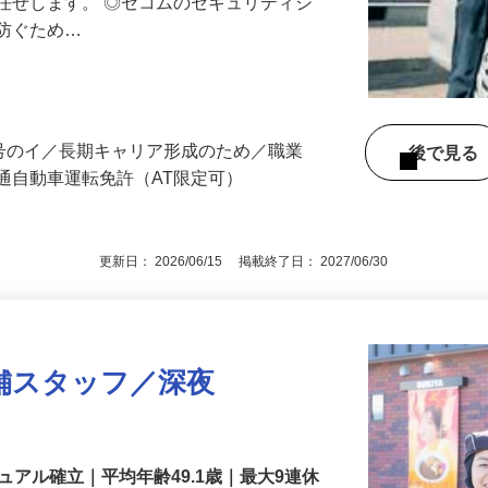
る異常感知時の対応や機器の点検など、
任せします。 ◎セコムのセキュリティシ
に防ぐため…
3号のイ／長期キャリア形成のため／職業
後で見
通自動車運転免許（AT限定可）
更新日： 2026/06/15 掲載終了日： 2027/06/30
舗スタッフ／深夜