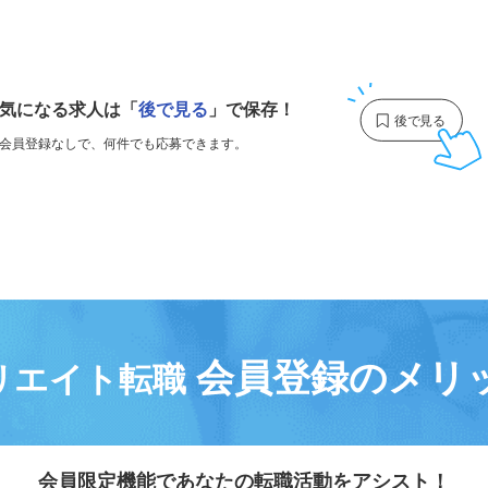
1
気になる求人は
「
後で見る
」で保存！
会員登録なしで、
何件でも応募できます。
会員登録のメリ
リエイト転職