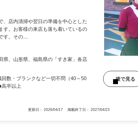
アル確立｜平均年齢49.1歳｜最大9連休
』で、店内清掃や翌日の準備を中心とした
します。お客様の来店も落ち着いているの
めです。その…
秋田県、山形県、福島県の「すき家」各店
職回数・ブランクなど一切不問（40～50
後で見
■高卒以上
更新日： 2026/04/17 掲載終了日： 2027/04/23