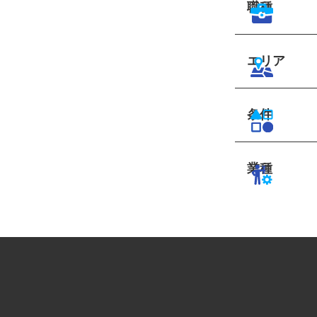
職種
エリア
条件
業種