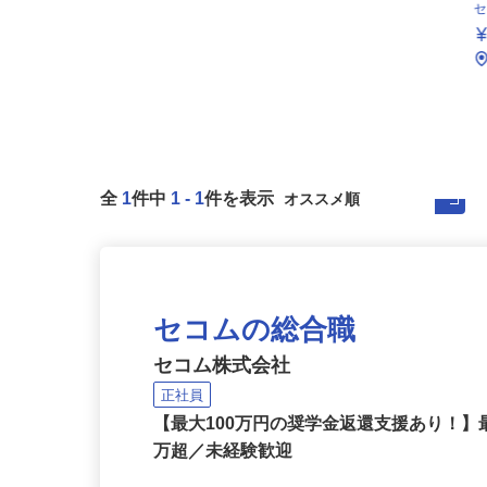
全
1
件中
1
-
1
件を表示
セコムの総合職
セコム株式会社
正社員
【最大100万円の奨学金返還支援あり！】
万超／未経験歓迎