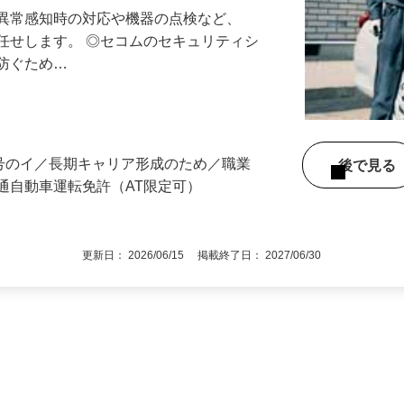
る異常感知時の対応や機器の点検など、
任せします。 ◎セコムのセキュリティシ
に防ぐため…
3号のイ／長期キャリア形成のため／職業
後で見
通自動車運転免許（AT限定可）
更新日： 2026/06/15 掲載終了日： 2027/06/30
1