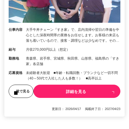
仕事内容
大手牛丼チェーン『すき家』で、店内清掃や翌日の準備を中
心とした深夜時間帯の業務をお任せします。お客様の来店も
落ち着いているので、接客・調理などは少なめです。その…
給与
月収270,000円以上（想定）
勤務地
青森県、岩手県、宮城県、秋田県、山形県、福島県の「すき
家」各店舗
応募資格
未経験者大歓迎 ■年齢・転職回数・ブランクなど一切不問
（40～50代で入社した人も多数！） ■高卒以上
詳細を見る
後で見る
更新日： 2026/04/17 掲載終了日： 2027/04/23