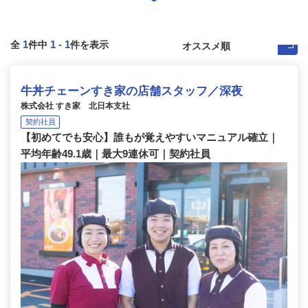
1
1
-
1
全
件中
件を表示
牛丼チェーンすき家の店舗スタッフ／深夜
株式会社 すき家 北日本支社
契約社員
【初めてでも安心】誰もが覚えやすいマニュアル確立｜
平均年齢49.1歳｜最大9連休可｜契約社員