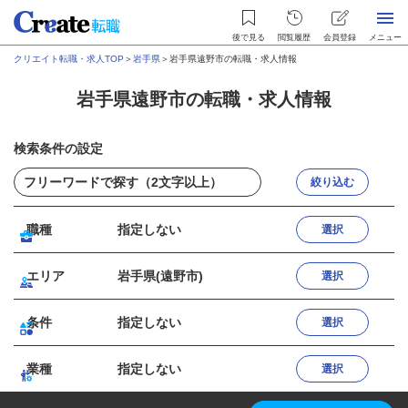
後で見る
閲覧履歴
会員登録
メニュー
クリエイト転職・求人TOP
＞
岩手県
＞
岩手県遠野市の転職・求人情報
岩手県遠野市の転職・求人情報
検索条件の設定
絞り込む
職種
指定しない
選択
エリア
岩手県(遠野市)
選択
条件
指定しない
選択
業種
指定しない
選択