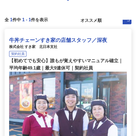
1
1
-
1
全
件中
件を表示
牛丼チェーンすき家の店舗スタッフ／深夜
株式会社 すき家 北日本支社
契約社員
【初めてでも安心】誰もが覚えやすいマニュアル確立｜
平均年齢49.1歳｜最大9連休可｜契約社員