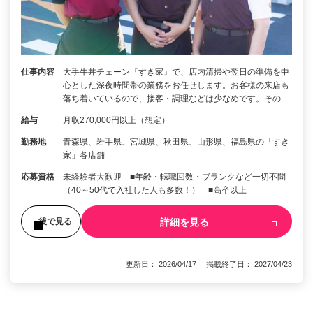
仕事内容
大手牛丼チェーン『すき家』で、店内清掃や翌日の準備を中
心とした深夜時間帯の業務をお任せします。お客様の来店も
落ち着いているので、接客・調理などは少なめです。その…
給与
月収270,000円以上（想定）
勤務地
青森県、岩手県、宮城県、秋田県、山形県、福島県の「すき
家」各店舗
応募資格
未経験者大歓迎 ■年齢・転職回数・ブランクなど一切不問
（40～50代で入社した人も多数！） ■高卒以上
詳細を見る
後で見る
更新日： 2026/04/17 掲載終了日： 2027/04/23