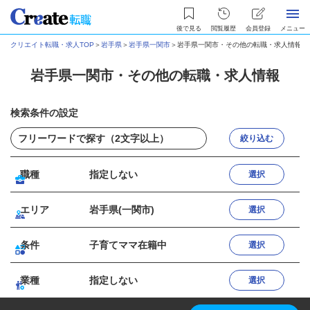
後で見る
閲覧履歴
会員登録
メニュー
クリエイト転職・求人TOP
＞
岩手県
＞
岩手県一関市
＞
岩手県一関市・その他の転職・求人情報
岩手県一関市・その他の転職・求人情報
検索条件の設定
絞り込む
職種
指定しない
選択
エリア
岩手県(一関市)
選択
条件
子育てママ在籍中
選択
業種
指定しない
選択