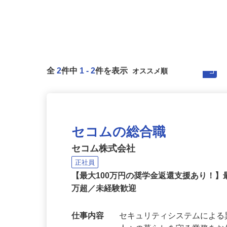
全
2
件中
1
-
2
件を表示
セコムの総合職
セコム株式会社
正社員
【最大100万円の奨学金返還支援あり！】
万超／未経験歓迎