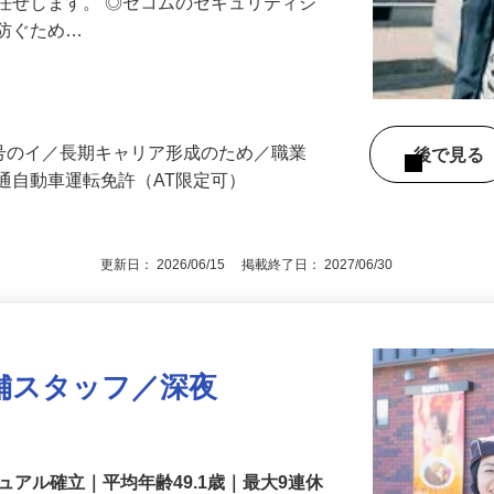
る異常感知時の対応や機器の点検など、
任せします。 ◎セコムのセキュリティシ
に防ぐため…
3号のイ／長期キャリア形成のため／職業
後で見
通自動車運転免許（AT限定可）
更新日： 2026/06/15 掲載終了日： 2027/06/30
舗スタッフ／深夜