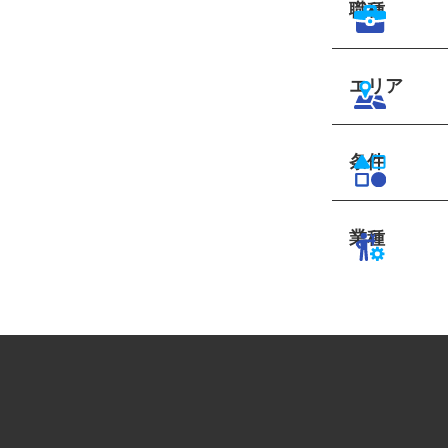
職種
エリア
条件
業種