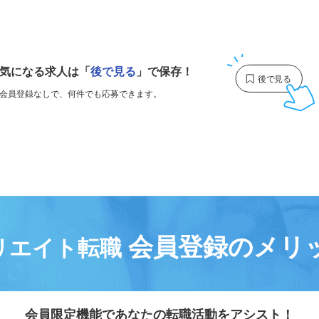
1
気になる求人は
「
後で見る
」で保存！
会員登録なしで、
何件でも応募できます。
会員登録のメリ
リエイト転職