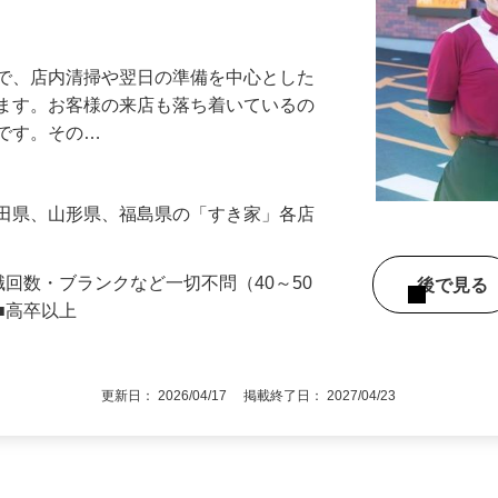
アル確立｜平均年齢49.1歳｜最大9連休
』で、店内清掃や翌日の準備を中心とした
します。お客様の来店も落ち着いているの
めです。その…
秋田県、山形県、福島県の「すき家」各店
職回数・ブランクなど一切不問（40～50
後で見
■高卒以上
更新日： 2026/04/17 掲載終了日： 2027/04/23