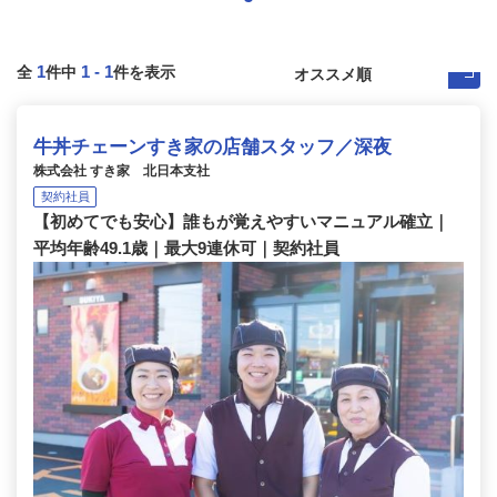
1
1
-
1
全
件中
件を表示
牛丼チェーンすき家の店舗スタッフ／深夜
株式会社 すき家 北日本支社
契約社員
【初めてでも安心】誰もが覚えやすいマニュアル確立｜
平均年齢49.1歳｜最大9連休可｜契約社員