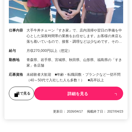
仕事内容
大手牛丼チェーン『すき家』で、店内清掃や翌日の準備を中
心とした深夜時間帯の業務をお任せします。お客様の来店も
落ち着いているので、接客・調理などは少なめです。その…
給与
月収270,000円以上（想定）
勤務地
青森県、岩手県、宮城県、秋田県、山形県、福島県の「すき
家」各店舗
応募資格
未経験者大歓迎 ■年齢・転職回数・ブランクなど一切不問
（40～50代で入社した人も多数！） ■高卒以上
詳細を見る
後で見る
更新日： 2026/04/17 掲載終了日： 2027/04/23