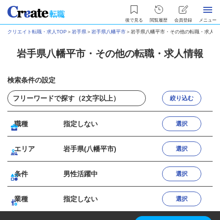
後で見る
閲覧履歴
会員登録
メニュー
クリエイト転職・求人TOP
＞
岩手県
＞
岩手県八幡平市
＞
岩手県八幡平市・その他の転職・求人情
岩手県八幡平市・その他の転職・求人情報
検索条件の設定
絞り込む
職種
指定しない
選択
エリア
岩手県(八幡平市)
選択
条件
男性活躍中
選択
業種
指定しない
選択