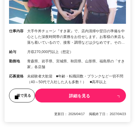
仕事内容
大手牛丼チェーン『すき家』で、店内清掃や翌日の準備を中
心とした深夜時間帯の業務をお任せします。お客様の来店も
落ち着いているので、接客・調理などは少なめです。その…
給与
月収270,000円以上（想定）
勤務地
青森県、岩手県、宮城県、秋田県、山形県、福島県の「すき
家」各店舗
応募資格
未経験者大歓迎 ■年齢・転職回数・ブランクなど一切不問
（40～50代で入社した人も多数！） ■高卒以上
詳細を見る
後で見る
更新日： 2026/04/17 掲載終了日： 2027/04/23