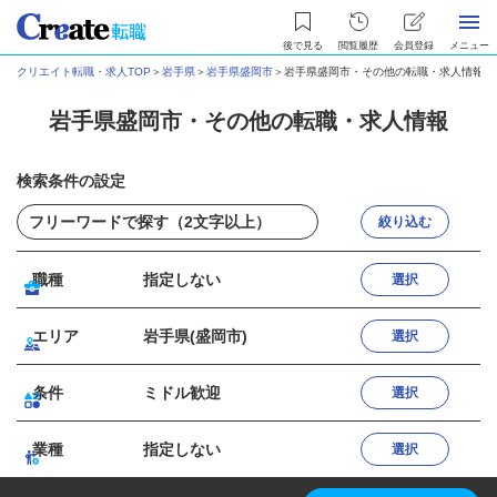
後で見る
閲覧履歴
会員登録
メニュー
クリエイト転職・求人TOP
＞
岩手県
＞
岩手県盛岡市
＞
岩手県盛岡市・その他の転職・求人情報
岩手県盛岡市・その他の転職・求人情報
検索条件の設定
絞り込む
職種
指定しない
選択
エリア
岩手県(盛岡市)
選択
条件
ミドル歓迎
選択
業種
指定しない
選択