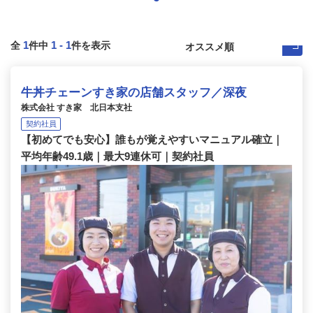
1
1
-
1
全
件中
件を表示
牛丼チェーンすき家の店舗スタッフ／深夜
株式会社 すき家 北日本支社
契約社員
【初めてでも安心】誰もが覚えやすいマニュアル確立｜
平均年齢49.1歳｜最大9連休可｜契約社員