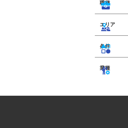
職種
エリア
条件
業種