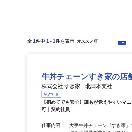
全
1
件中
1
-
1
件を表示
牛丼チェーンすき家の店
株式会社 すき家 北日本支社
契約社員
【初めてでも安心】誰もが覚えやすいマニュ
可｜契約社員