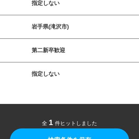
指定しない
岩手県(滝沢市)
第二新卒歓迎
指定しない
1
全
件ヒットしました